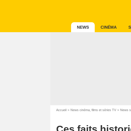
NEWS
CINÉMA
S
Accueil
News cinéma, films et séries TV
News s
Ces faits histor