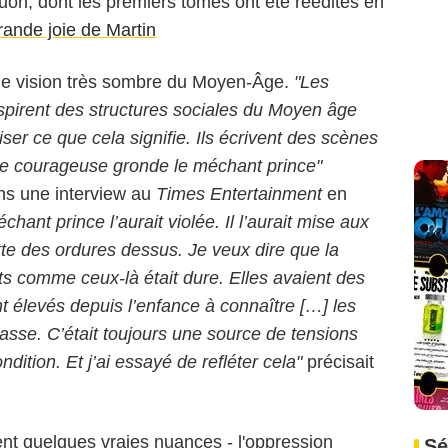
uon, dont les premiers tomes ont été réédités en
rande joie de Martin
une vision très sombre du Moyen-Âge.
"Les
nspirent des structures sociales du Moyen âge
ser ce que cela signifie. Ils écrivent des scènes
ne courageuse gronde le méchant prince"
ns une interview au
Times Entertainment
en
chant prince l’aurait violée. Il l’aurait mise aux
ette des ordures dessus. Je veux dire que la
ts comme ceux-là était dure. Elles avaient des
t élevés depuis l’enfance à connaître […] les
classe. C’était toujours une source de tensions
dition. Et j’ai essayé de refléter cela"
précisait
ent quelques vraies nuances - l'oppression
Sé