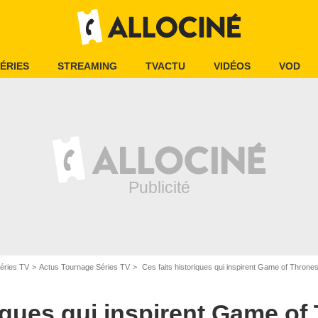
ÉRIES
STREAMING
TVACTU
VIDÉOS
VOD
éries TV
Actus Tournage Séries TV
Ces faits historiques qui inspirent Game of Thrones
iques qui inspirent Game of 