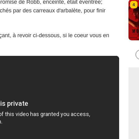
 promise de Robb, enceinte, était éventrée;
4
chés par des carreaux d'arbalète, pour finir
ant, à revoir ci-dessous, si le coeur vous en