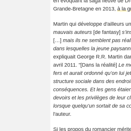
en évoquant la saga fleuve de Dr
Grande-Bretagne en 2013,
à la g
Martin qui développe d'ailleurs 
mauvais auteurs
[de fantasy]
s’i
[…]
mais ils ne semblent pas réali
dans lesquelles la jeune paysan
expliquait George R.R. Martin da
avril 2011. "[Dans la réalité]
Le mé
fers et aurait ordonné qu’on lui j
structure sociale dans des endroi
conséquences. Et les gens étaien
devoirs et les privilèges de leur 
lorsque quelqu’un sortait de sa con
l'auteur.
Si les propos du romancier mérit