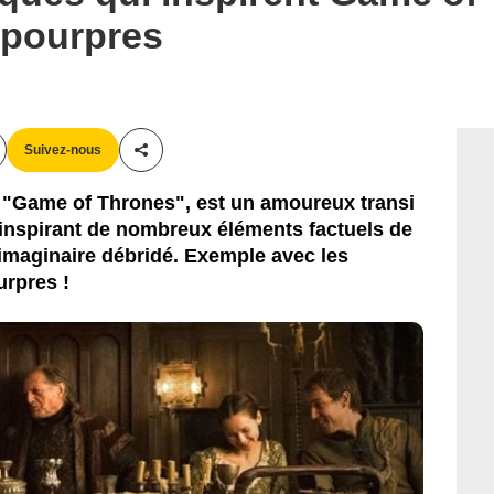
 pourpres
HBO
Suivez-nous
Partager cet article
e "Game of Thrones", est un amoureux transi
'inspirant de nombreux éléments factuels de
 imaginaire débridé. Exemple avec les
rpres !