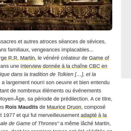
acres et autres atroces séances de sévices,
lans familiaux, vengeances implacables...
ge R.R. Martin
, le vénéré créateur de
Game of
dans une i
nterview donnée à la chaîne CBC en
que dans la tradition de Tolkien […], et la
, a largement nourri son oeuvre et bien entendu
untant de nombreux éléments ou événements
Moyen-Âge, sa période de prédilection. A ce titre,
des
Rois Maudits
de
Maurice Druon
, composé
et 1977 et qui fut merveilleusement
adapté à la
ginale de Game of Thrones"
a même lâché Martin,