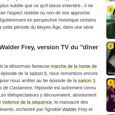
us subtile que ce qu'il laisse entendre-, il ne
1
pper l'aspect réaliste ou non de son approche
égulièrement en perspective historique certains
 à cette période du Moyen-Âge, dans une série
Walder Frey, version TV du "dîner
2
ois la désormais fameuse
marche de la honte de
 épisode de la
saison 5
, nous remontons encore
 pour nous arrêter au 9e épisode de la
saison 3
.
3
es de Castamere
, l'épisode est autrement connu
 Les téléspectateurs y découvraient, absolument
me violence de la séquence
, le massacre des
ésents, orchestré par l'ignoble
Walder Frey
et