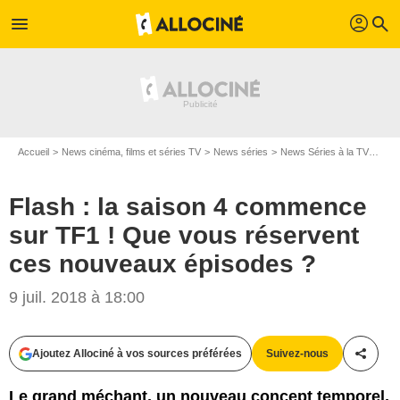
profil
menu
search
Accueil
News cinéma, films et séries TV
News séries
News Séries à la TV
Flas
Flash : la saison 4 commence
sur TF1 ! Que vous réservent
ces nouveaux épisodes ?
9 juil. 2018 à 18:00
The CW
Ajoutez Allociné à vos sources préférées
Suivez-nous
Partag
Le grand méchant, un nouveau concept temporel,