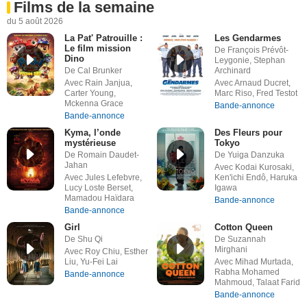
Films de la semaine
du 5 août 2026
La Pat' Patrouille :
Les Gendarmes
Le film mission
De François Prévôt-
Dino
Leygonie, Stephan
De Cal Brunker
Archinard
Avec Rain Janjua,
Avec Arnaud Ducret,
Carter Young,
Marc Riso, Fred Testot
Mckenna Grace
Bande-annonce
Bande-annonce
Kyma, l’onde
Des Fleurs pour
mystérieuse
Tokyo
De Romain Daudet-
De Yuiga Danzuka
Jahan
Avec Kodai Kurosaki,
Avec Jules Lefebvre,
Ken'ichi Endô, Haruka
Lucy Loste Berset,
Igawa
Mamadou Haïdara
Bande-annonce
Bande-annonce
Girl
Cotton Queen
De Shu Qi
De Suzannah
Mirghani
Avec Roy Chiu, Esther
Liu, Yu-Fei Lai
Avec Mihad Murtada,
Rabha Mohamed
Bande-annonce
Mahmoud, Talaat Farid
Bande-annonce