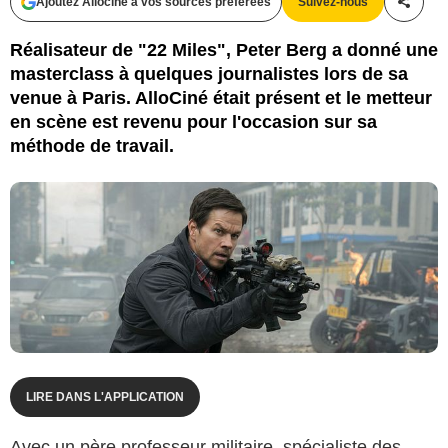
Ajoutez Allociné à vos sources préférées
Suivez-nous
Partag
Universum Film
Réalisateur de "22 Miles", Peter Berg a donné une
masterclass à quelques journalistes lors de sa
venue à Paris. AlloCiné était présent et le metteur
en scène est revenu pour l'occasion sur sa
méthode de travail.
LIRE DANS L'APPLICATION
Avec un père professeur militaire, spécialiste des