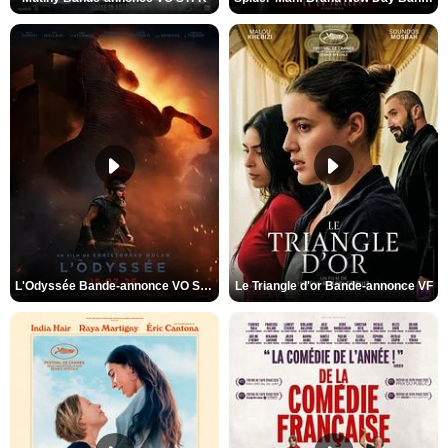
L'Odyssée Bande-annonce VO STFR
Le Triangle d'or Bande-annonce VF