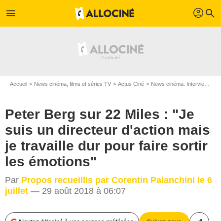
profil
menu
search
Accueil
News cinéma, films et séries TV
Actus Ciné
News cinéma: Interviews
P
Peter Berg sur 22 Miles : "Je
suis un directeur d'action mais
je travaille dur pour faire sortir
les émotions"
Par
Propos recueillis par Corentin Palanchini le 6
juillet
— 29 août 2018 à 06:07