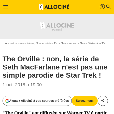
profil
menu
search
Accueil
News cinéma, films et séries TV
News séries
News Séries à la TV
The 
The Orville : non, la série de
Seth MacFarlane n'est pas une
simple parodie de Star Trek !
1 oct. 2018 à 19:00
Ajoutez Allociné à vos sources préférées
Suivez-nous
Partag
Fox
"The Orville" est diffusée sur Warner TV à partir