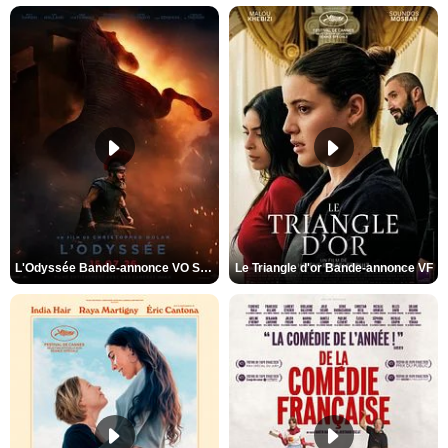
L'Odyssée Bande-annonce VO STFR
Le Triangle d'or Bande-annonce VF