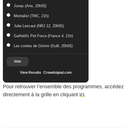
Jonas (Arte, 20h55)
Mentalist (TMC, 21h)
Julie Lescaut (NRJ 12, 20h55)
Garfield's Pet Force (France 4, 21h)
Les contes de Grimm (Gulli, 20h55)
Vote
View Results
Crowdsignal.com
Pour retrouver l’ensemble des programmes, accédez
directement à la grille en cliquant
ici
.