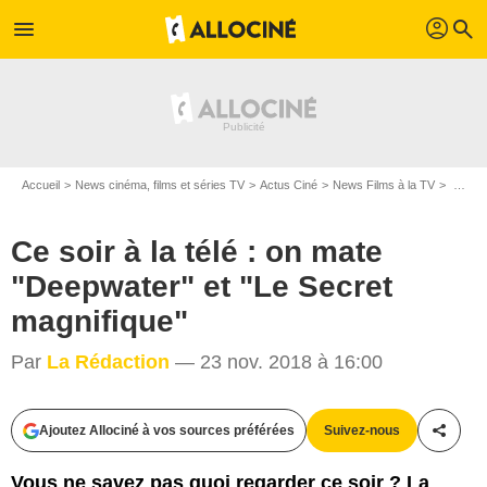
profil
menu
search
Accueil
News cinéma, films et séries TV
Actus Ciné
News Films à la TV
Ce soir à la télé : on mate "Deepwater" et "Le Secret magnifique"
Ce soir à la télé : on mate
"Deepwater" et "Le Secret
magnifique"
Par
La Rédaction
— 23 nov. 2018 à 16:00
Ajoutez Allociné à vos sources préférées
Suivez-nous
Partag
Vous ne savez pas quoi regarder ce soir ? La