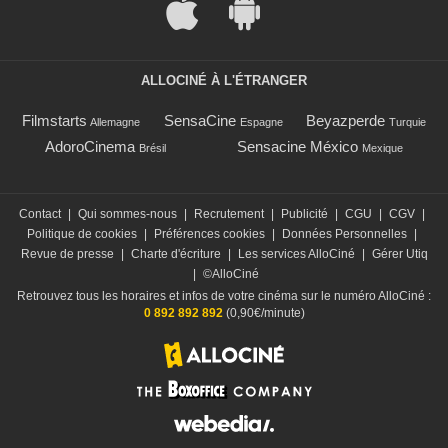
ALLOCINÉ À L'ÉTRANGER
Filmstarts
SensaCine
Beyazperde
Allemagne
Espagne
Turquie
AdoroCinema
Sensacine México
Brésil
Mexique
Contact
|
Qui sommes-nous
|
Recrutement
|
Publicité
|
CGU
|
CGV
|
Politique de cookies
|
Préférences cookies
|
Données Personnelles
|
Revue de presse
|
Charte d'écriture
|
Les services AlloCiné
|
Gérer Utiq
|
©AlloCiné
Retrouvez tous les horaires et infos de votre cinéma sur le numéro AlloCiné :
0 892 892 892
(0,90€/minute)