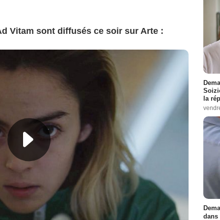
 Vitam sont diffusés ce soir sur Arte :
Demai
Soizi
la ré
vendr
Demai
dans 