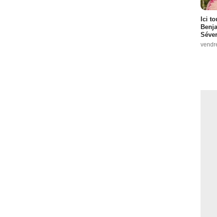
Ici t
Benj
Séver
vendr