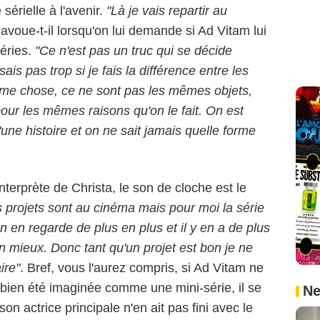
sérielle à l'avenir.
"Là je vais repartir au
 avoue-t-il lorsqu'on lui demande si Ad Vitam lui
séries.
"Ce n'est pas un truc qui se décide
is pas trop si je fais la différence entre les
ême chose, ce ne sont pas les mêmes objets,
our les mêmes raisons qu'on le fait. On est
ne histoire et on ne sait jamais quelle forme
interprète de Christa, le son de cloche est le
 projets sont au cinéma mais pour moi la série
n en regarde de plus en plus et il y en a de plus
en mieux. Donc tant qu'un projet est bon je ne
ire"
. Bref, vous l'aurez compris, si Ad Vitam ne
t bien été imaginée comme une mini-série, il se
Ne
on actrice principale n'en ait pas fini avec le