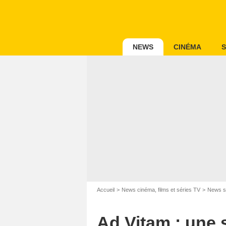
NEWS
CINÉMA
S
Accueil
News cinéma, films et séries TV
News s
Ad Vitam : une 