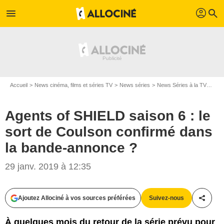
profil
menu
search
Accueil
News cinéma, films et séries TV
News séries
News Séries à la TV
Agen
Agents of SHIELD saison 6 : le
sort de Coulson confirmé dans
la bande-annonce ?
29 janv. 2019 à 12:35
Ajoutez Allociné à vos sources préférées
Suivez-nous
Partag
À quelques mois du retour de la série prévu pour