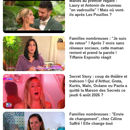
Mariés au premier regard :
Laury et Antonin de nouveau
"en vadrouille" ! Mais où vont-
ils après Les Pouilles ?
Familles nombreuses : "Je suis
de retour" ! Après 7 mois sans
réseaux sociaux, cette maman
revient et prend la parole !
Tiffanie Esposito réagit
Secret Story : coup de théâtre et
trahison ! Qui d'Arthur, Greta,
Kurtis, Malo, Océane ou Paola a
quitté la Maison des Secrets ce
jeudi 6 août 2026 ?
Familles nombreuses : "Envie
de changement", chez Céline
Saffré ! Elle change tout