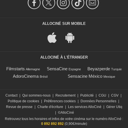
ALLOCINÉ SUR MOBILE
ALLOCINÉ À L'ÉTRANGER
Filmstarts
SensaCine
Beyazperde
Allemagne
Espagne
Turquie
AdoroCinema
Sensacine México
Brésil
Mexique
Contact
|
Qui sommes-nous
|
Recrutement
|
Publicité
|
CGU
|
CGV
|
Politique de cookies
|
Préférences cookies
|
Données Personnelles
|
Revue de presse
|
Charte d'écriture
|
Les services AlloCiné
|
Gérer Utiq
|
©AlloCiné
Retrouvez tous les horaires et infos de votre cinéma sur le numéro AlloCiné :
0 892 892 892
(0,90€/minute)