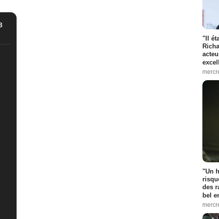
8
"Il é
Richa
acteu
excel
mercr
"Un h
risqu
des r
bel 
mercr