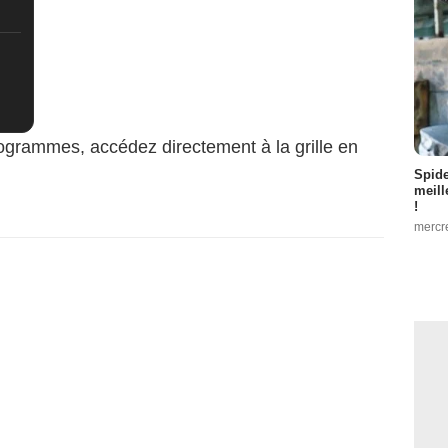
ogrammes, accédez directement à la grille en
Spid
meill
!
mercr