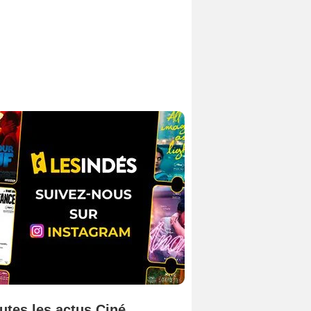
utes les actus Ciné