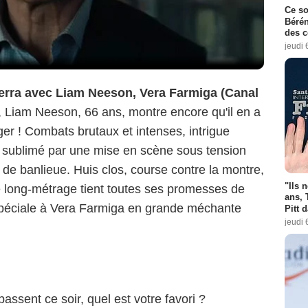
Ce so
Bérén
des 
jeudi 
rra avec Liam Neeson, Vera Farmiga (Canal
 Liam Neeson, 66 ans, montre encore qu'il en a
r ! Combats brutaux et intenses, intrigue
ce, sublimé par une mise en scène sous tension
n de banlieue. Huis clos, course contre la montre,
"Ils 
e long-métrage tient toutes ses promesses de
ans, 
 spéciale à Vera Farmiga en grande méchante
Pitt 
jeudi 
passent ce soir, quel est votre favori ?