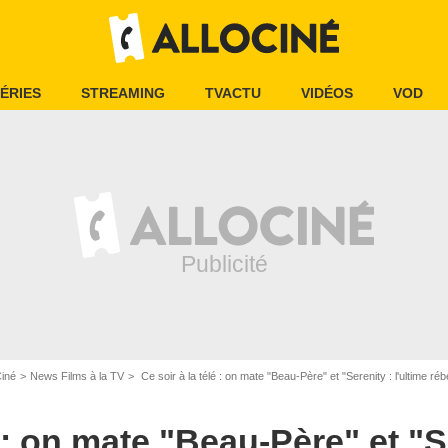
ÉRIES
STREAMING
TVACTU
VIDÉOS
VOD
Ciné
News Films à la TV
Ce soir à la télé : on mate "Beau-Père" et "Serenity : l'ultime rébe
é : on mate "Beau-Père" et "S