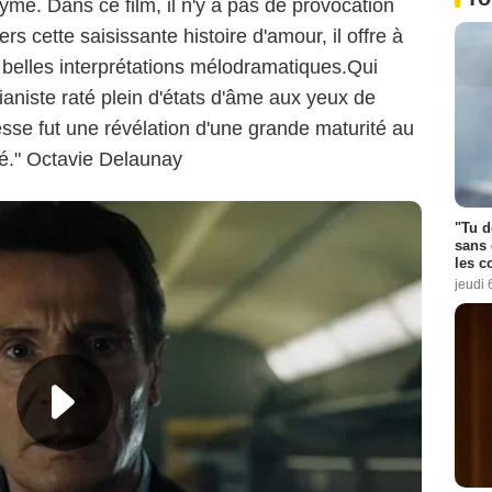
me. Dans ce film, il n'y a pas de provocation
vers cette saisissante histoire d'amour, il offre à
belles interprétations mélodramatiques.Qui
ianiste raté plein d'états d'âme aux yeux de
Besse fut une révélation d'une grande maturité au
bué." Octavie Delaunay
"Tu d
sans 
les c
jeudi 