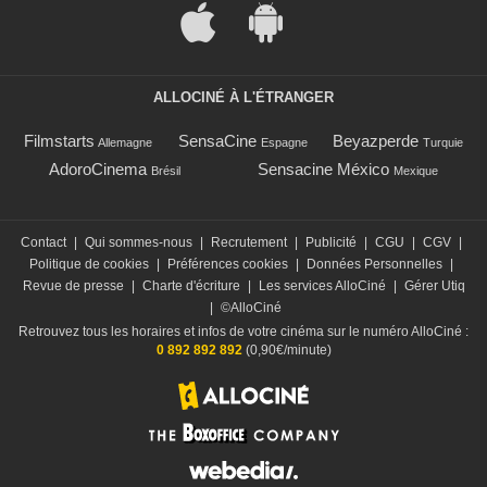
ALLOCINÉ À L'ÉTRANGER
Filmstarts
SensaCine
Beyazperde
Allemagne
Espagne
Turquie
AdoroCinema
Sensacine México
Brésil
Mexique
Contact
|
Qui sommes-nous
|
Recrutement
|
Publicité
|
CGU
|
CGV
|
Politique de cookies
|
Préférences cookies
|
Données Personnelles
|
Revue de presse
|
Charte d'écriture
|
Les services AlloCiné
|
Gérer Utiq
|
©AlloCiné
Retrouvez tous les horaires et infos de votre cinéma sur le numéro AlloCiné :
0 892 892 892
(0,90€/minute)