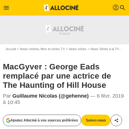
profil
menu
search
Accueil
News cinéma, films et séries TV
News séries
News Séries à la TV
MacG
MacGyver : George Eads
remplacé par une actrice de
The Haunting of Hill House
Par
Guillaume Nicolas (@gehenne)
— 6 févr. 2019
à 10:45
DR
Ajoutez Allociné à vos sources préférées
Suivez-nous
Partag