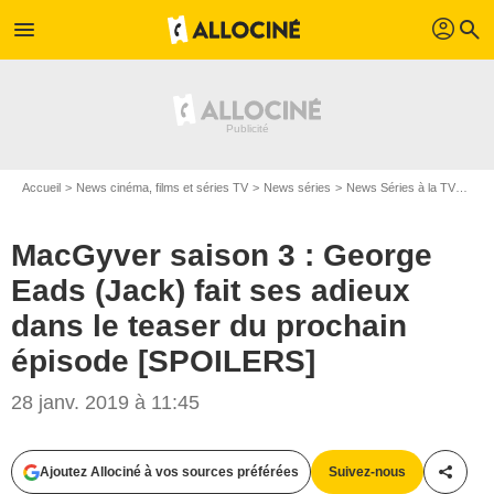
profil
menu
search
Accueil
News cinéma, films et séries TV
News séries
News Séries à la TV
MacG
MacGyver saison 3 : George
Eads (Jack) fait ses adieux
dans le teaser du prochain
épisode [SPOILERS]
28 janv. 2019 à 11:45
Ajoutez Allociné à vos sources préférées
Suivez-nous
Partag