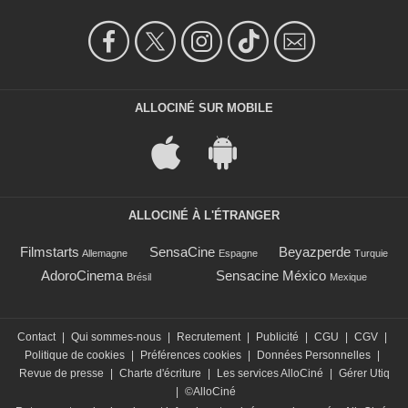
ALLOCINÉ SUR MOBILE
ALLOCINÉ À L'ÉTRANGER
Filmstarts
SensaCine
Beyazperde
Allemagne
Espagne
Turquie
AdoroCinema
Sensacine México
Brésil
Mexique
Contact
|
Qui sommes-nous
|
Recrutement
|
Publicité
|
CGU
|
CGV
|
Politique de cookies
|
Préférences cookies
|
Données Personnelles
|
Revue de presse
|
Charte d'écriture
|
Les services AlloCiné
|
Gérer Utiq
|
©AlloCiné