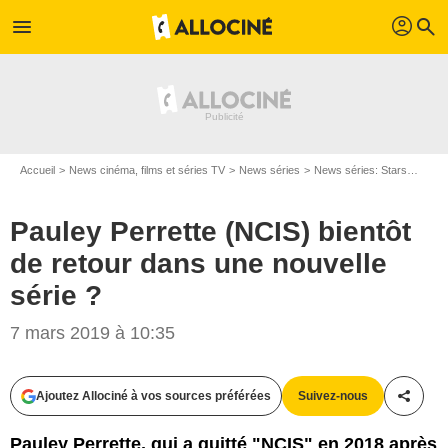
profil
menu
search
Accueil
News cinéma, films et séries TV
News séries
News séries: Stars
Paule
Pauley Perrette (NCIS) bientôt
de retour dans une nouvelle
série ?
7 mars 2019 à 10:35
CBS
Ajoutez Allociné à vos sources préférées
Suivez-nous
Partag
Pauley Perrette, qui a quitté "NCIS" en 2018 après