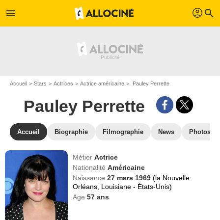
profil
menu
search
Accueil
Stars
Actrices
Actrice américaine
Pauley Perrette
Pauley Perrette
Accueil
Biographie
Filmographie
News
Photos
Métier
Actrice
Nationalité
Américaine
Naissance
27 mars 1969
(la Nouvelle
Orléans, Louisiane - États-Unis)
Age
57
ans