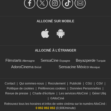
ALLOCINÉ SUR MOBILE
ALLOCINÉ À L'ÉTRANGER
Filmstarts
SensaCine
Beyazperde
Allemagne
Espagne
Turquie
AdoroCinema
Sensacine México
Brésil
Mexique
Contact
|
Qui sommes-nous
|
Recrutement
|
Publicité
|
CGU
|
CGV
|
Politique de cookies
|
Préférences cookies
|
Données Personnelles
|
Revue de presse
|
Charte d'écriture
|
Les services AlloCiné
|
Gérer Utiq
|
©AlloCiné
Retrouvez tous les horaires et infos de votre cinéma sur le numéro AlloCiné :
0 892 892 892
(0,90€/minute)