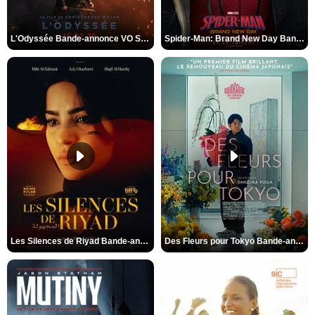
L'Odyssée Bande-annonce VO STFR
Spider-Man: Brand New Day Bande-annonce VO STFR
Les Silences de Riyad Bande-annonce VO STFR
Des Fleurs pour Tokyo Bande-annonce VO STFR