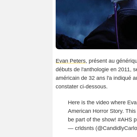
Evan Peters
, présent au génériqu
débuts de l'anthologie en 2011, se
américain de 32 ans l'a indiqué 
constater ci-dessous.
Here is the video where Evan
American Horror Story. This i
be part of the show!
#AHS
p
— crldsnts (@CandidlyCarl