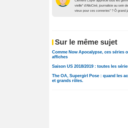
Clément Cuyer apprécie tous les genres
vieille" d’AlloCiné, journaliste au se
vieux pour ces conneries" ? Ô grand j
Sur le même sujet
Comme Now Apocalypse, ces séries ont 
affiches
Saison US 2018/2019 : toutes les séri
The OA, Supergirl Pose : quand les ac
et grands rôles.