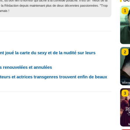
, du bon film d’horreur qui tâche à la comédie potache. Il est un "vieux de la
in de la Rédaction depuis maintenant plus de deux décennies passionnées. "Trop
1
amais !
2
joué la carte du sexy et de la nudité sur leurs
es renouvelées et annulées
teurs et actrices transgenres trouvent enfin de beaux
3