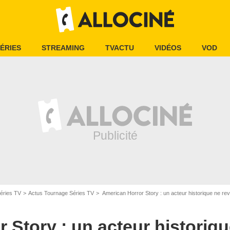
ÉRIES
STREAMING
TVACTU
VIDÉOS
VOD
FX
éries TV
Actus Tournage Séries TV
American Horror Story : un acteur historique ne rev
 Story : un acteur historiq