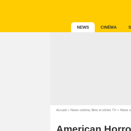
NEWS
CINÉMA
S
Accueil
News cinéma, films et séries TV
News s
American Horror