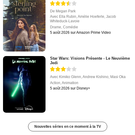
De
Megan Park
Avec
Ella Rubin
,
Amélie Hoeferle
,
Jacob
Whiteduck-Lavoie
Drame
,
Comédie
5 août 2026 sur Amazon Prime Video
Star Wars: Visions Présente - Le Neuvième
Jedi
Avec
Kimiko Glenn
,
Andrew Kishino
,
Masi Oka
Action
,
Animation
5 août 2026 sur Disney+
Nouvelles séries en ce moment à la TV