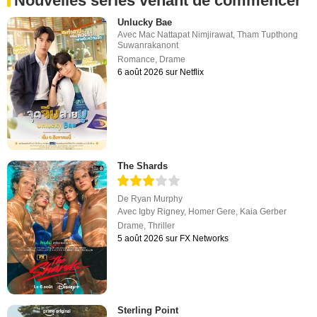
Nouvelles séries venant de commencer
Unlucky Bae
Avec
Mac Nattapat Nimjirawat
,
Tham Tupthong
Suwanrakanont
Romance
,
Drame
6 août 2026 sur Netflix
The Shards
De
Ryan Murphy
Avec
Igby Rigney
,
Homer Gere
,
Kaia Gerber
Drame
,
Thriller
5 août 2026 sur FX Networks
Sterling Point