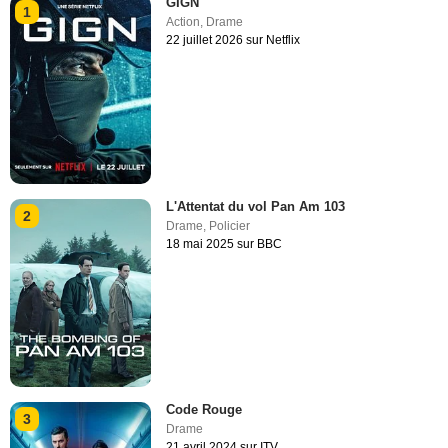
GIGN
1
Action
,
Drame
22 juillet 2026 sur Netflix
L'Attentat du vol Pan Am 103
2
Drame
,
Policier
18 mai 2025 sur BBC
Code Rouge
3
Drame
21 avril 2024 sur ITV