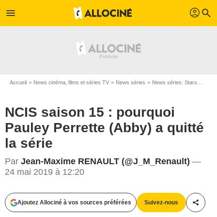
profil
menu
search
Accueil
News cinéma, films et séries TV
News séries
News séries: Stars
NCIS 
NCIS saison 15 : pourquoi
Pauley Perrette (Abby) a quitté
la série
Par
Jean-Maxime RENAULT (@J_M_Renault)
—
24 mai 2019 à 12:20
Ajoutez Allociné à vos sources préférées
Suivez-nous
Partag