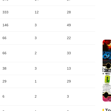
333
12
28
146
3
49
66
3
22
66
2
33
38
3
13
29
1
29
6
2
3
To