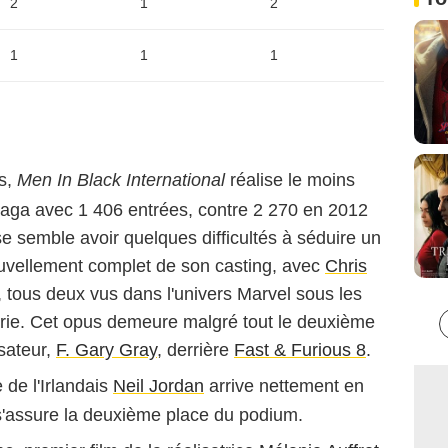
2
1
2
1
1
1
es,
Men In Black International
réalise le moins
saga avec 1 406 entrées, contre 2 270 en 2012
se semble avoir quelques difficultés à séduire un
uvellement complet de son casting, avec
Chris
, tous deux vus dans l'univers Marvel sous les
kyrie. Cet opus demeure malgré tout le deuxième
sateur,
F. Gary Gray
, derrière
Fast & Furious 8
.
e de l'Irlandais
Neil Jordan
arrive nettement en
'assure la deuxième place du podium.