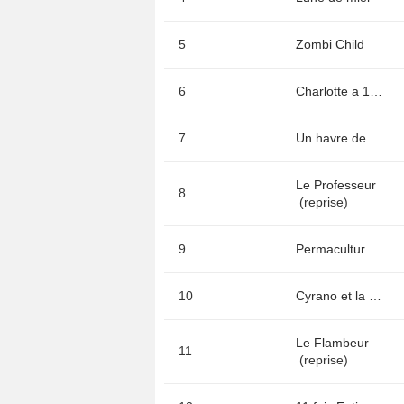
5
Zombi Child
6
Charlotte a 17 ans
7
Un havre de paix
Le Professeur
8
(reprise)
9
Permaculture, la voie de l'autonomie
10
Cyrano et la petite valise
Le Flambeur
11
(reprise)