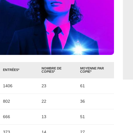
NOMBRE DE
MOYENNE PAR
ENTRÉES*
COPIES*
COPIE*
1406
23
61
802
22
36
666
13
51
373
14
27