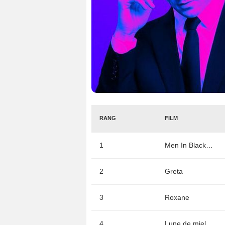
RANG
FILM
1
Men In Black International
2
Greta
3
Roxane
4
Lune de miel