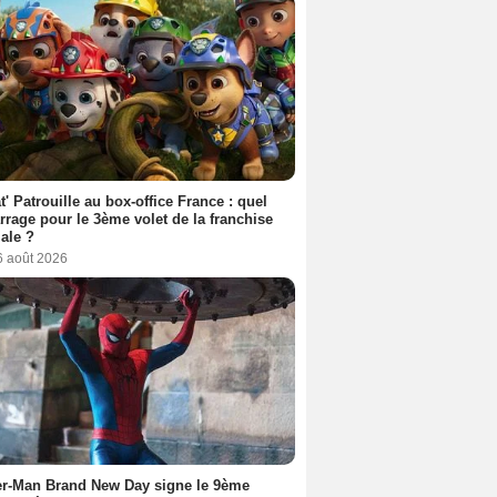
t' Patrouille au box-office France : quel
rage pour le 3ème volet de la franchise
iale ?
6 août 2026
er-Man Brand New Day signe le 9ème