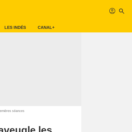
profil
search
LES INDÉS
CANAL+
premières séances
 aveugle les