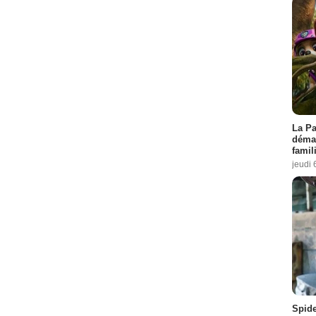
La Pa
démar
famil
jeudi 
Spid