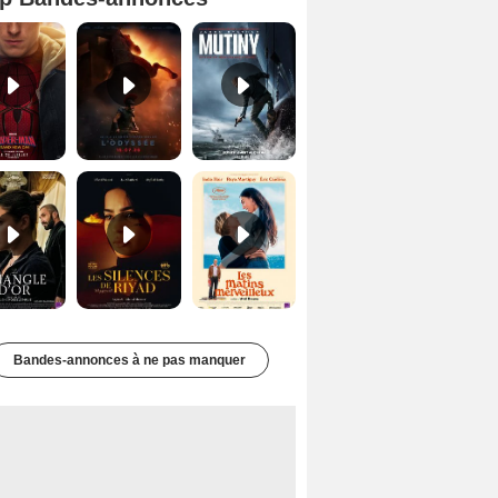
Spider-Man: Brand New Day Bande-annonce VO STFR
L'Odyssée Bande-annonce VO STFR
Mutiny Bande-annonce VO STFR
Le Triangle d'or Bande-annonce VF
Les Silences de Riyad Bande-annonce VO STFR
Les Matins merveilleux Bande-annonce VF
Bandes-annonces à ne pas manquer