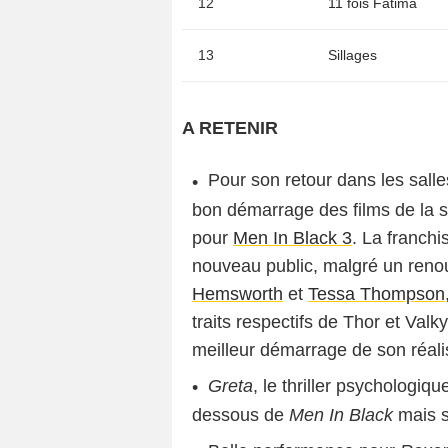
12
11 fois Fatima
13
Sillages
A RETENIR
Pour son retour dans les sall
bon démarrage des films de la 
pour
Men In Black 3
. La franchi
nouveau public, malgré un reno
Hemsworth
et
Tessa Thompson
traits respectifs de Thor et Val
meilleur démarrage de son réali
Greta
, le thriller psychologiqu
dessous de
Men In Black
mais s