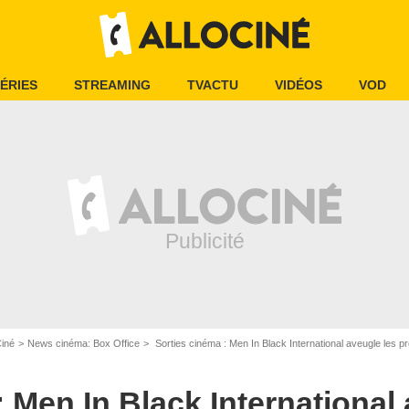
ÉRIES
STREAMING
TVACTU
VIDÉOS
VOD
Sony Pictures
Ciné
News cinéma: Box Office
Sorties cinéma : Men In Black International aveugle les 
: Men In Black International