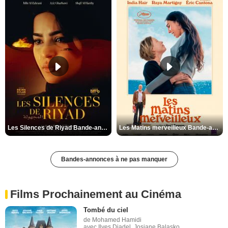
Les Silences de Riyad Bande-annonce VO STFR
Les Matins merveilleux Bande-annonce VF
Bandes-annonces à ne pas manquer
Films Prochainement au Cinéma
Tombé du ciel
de Mohamed Hamidi
avec Ilyes Djadel, Josiane Balasko