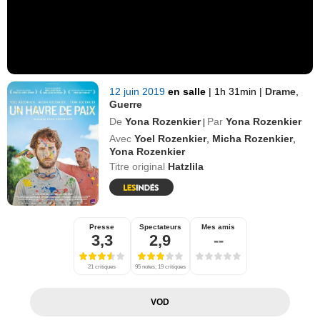
12 juin 2019
en salle
|
1h 31min
|
Drame
,
Guerre
De
Yona Rozenkier
Par
Yona Rozenkier
|
Avec
Yoel Rozenkier
,
Micha Rozenkier
,
Yona Rozenkier
Titre original
Hatzlila
Presse
Spectateurs
Mes amis
3,3
2,9
--
21 critiques
95 notes, 19 critiques
VOD