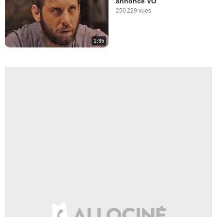
annonce VO
250 229 vues
1:35