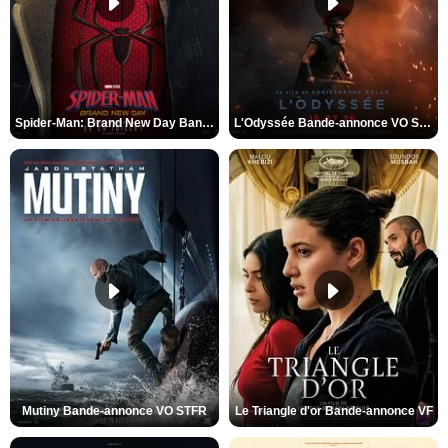
Spider-Man: Brand New Day Bande-annonce VO STFR
L'Odyssée Bande-annonce VO STFR
Mutiny Bande-annonce VO STFR
Le Triangle d'or Bande-annonce VF