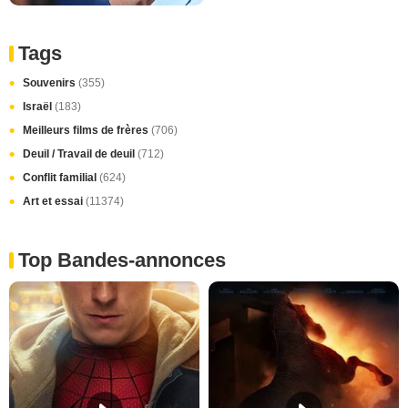
Tags
Souvenirs
(355)
Israël
(183)
Meilleurs films de frères
(706)
Deuil / Travail de deuil
(712)
Conflit familial
(624)
Art et essai
(11374)
Top Bandes-annonces