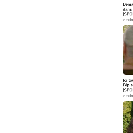
Demai
dans 
[SPO
vendr
Ici t
l'épi
[SPO
vendr