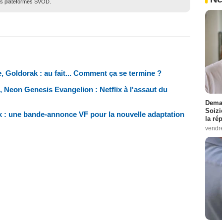
des plateformes SVOD.
, Goldorak : au fait... Comment ça se termine ?
 Neon Genesis Evangelion : Netflix à l'assaut du
Demai
Soizi
x : une bande-annonce VF pour la nouvelle adaptation
la ré
vendr