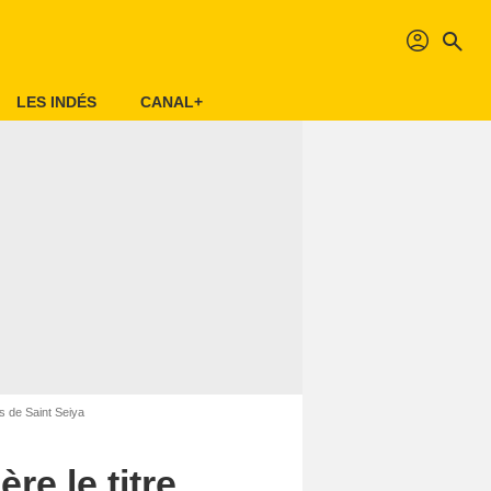
profil
search
LES INDÉS
CANAL+
is de Saint Seiya
re le titre