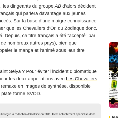
e
, les dirigeants du groupe
AB
d’alors décident
français qui parlera davantage aux jeunes
succès. Sur la base d’une maigre connaissance
eviner que les Chevaliers d’Or, du Zodiaque donc,
é. Depuis, ce titre français a été "accepté" par
ar de nombreux autres pays), bien que
appeler le manga et l’animé sous leur titre
nt Seiya ? Pour éviter l'incident diplomatique
 pour les deux appellations avec
Les Chevaliers
n remake en images de synthèse, disponible
 la plate-forme SVOD.
 intègre la rédaction d’AlloCiné en 2011. Il est actuellement spécialisé dans
Ne