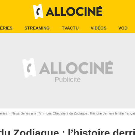
ÉRIES
STREAMING
TVACTU
VIDÉOS
VOD
Netflix
éries
News Séries à la TV
Les Chevaliers du Zodiaque : l’histoire derrière le titre frança
u Zodiaque : l’histoire derriè