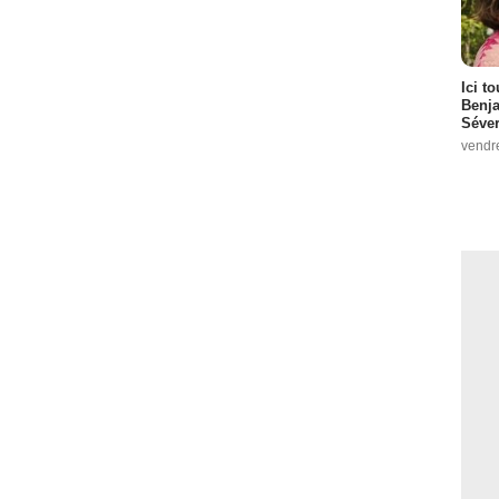
Ici t
Benj
Séver
vendr