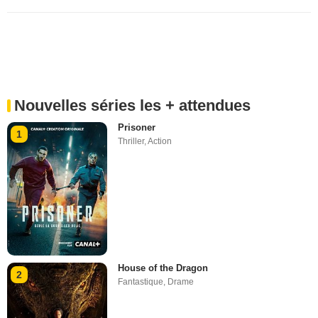
Nouvelles séries les + attendues
Prisoner
1
Thriller
,
Action
House of the Dragon
2
Fantastique
,
Drame