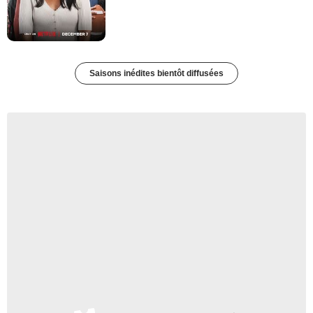
Saisons inédites bientôt diffusées