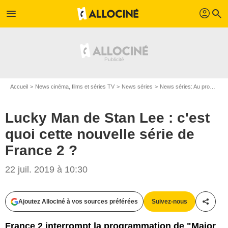
profil
menu
search
Accueil
News cinéma, films et séries TV
News séries
News séries: Au programme
Lucky Man de Stan Lee : c'est
quoi cette nouvelle série de
France 2 ?
22 juil. 2019 à 10:30
Ajoutez Allociné à vos sources préférées
Suivez-nous
Partag
France 2 interrompt la programmation de "Major