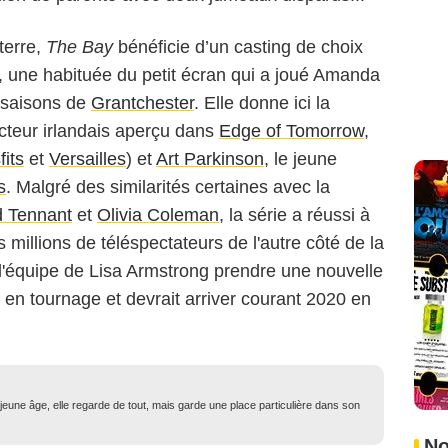
terre,
The Bay
bénéficie d’un casting de choix
, une habituée du petit écran qui a joué Amanda
 saisons de
Grantchester
. Elle donne ici la
acteur irlandais aperçu dans
Edge of Tomorrow
,
fits
et
Versailles
) et
Art Parkinson
, le jeune
s
. Malgré des similarités certaines avec la
d Tennant
et
Olivia Coleman
, la série a réussi à
s millions de téléspectateurs de l'autre côté de la
l'équipe de Lisa Armstrong prendre une nouvelle
nt en tournage et devrait arriver courant 2020 en
eune âge, elle regarde de tout, mais garde une place particulière dans son
No