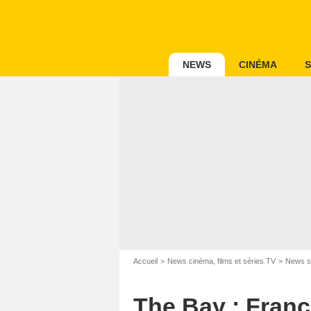
NEWS
CINÉMA
S
Accueil
News cinéma, films et séries TV
News s
The Bay : France