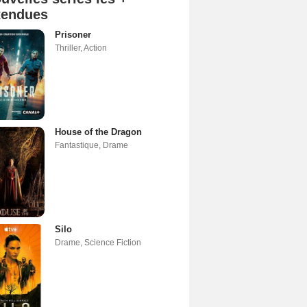
tendues
Prisoner
Thriller
,
Action
House of the Dragon
Fantastique
,
Drame
Silo
Drame
,
Science Fiction