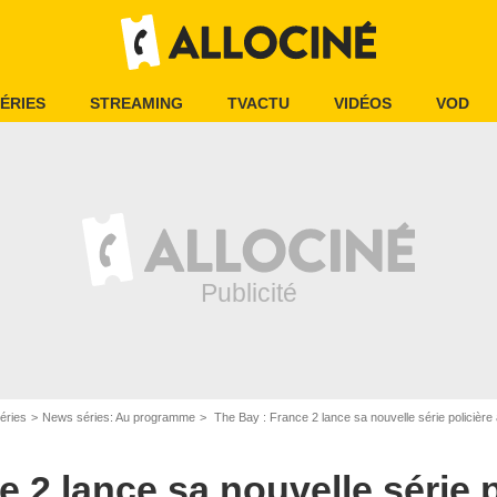
ÉRIES
STREAMING
TVACTU
VIDÉOS
VOD
éries
News séries: Au programme
The Bay : France 2 lance sa nouvelle série policière
 2 lance sa nouvelle série p