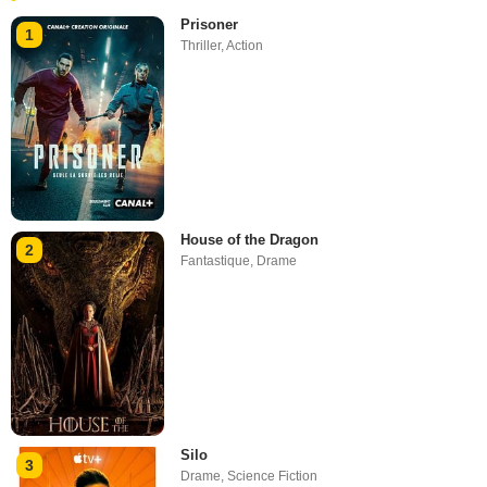
Prisoner
1
Thriller
,
Action
House of the Dragon
2
Fantastique
,
Drame
Silo
3
Drame
,
Science Fiction