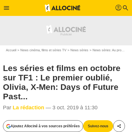
profil
menu
search
Accueil
News cinéma, films et séries TV
News séries
News séries: Au programme
Les séries et films en octobre
sur TF1 : Le premier oublié,
Olivia, X-Men: Days of Future
Past...
Par
La rédaction
— 3 oct. 2019 à 11:30
FRANCOIS LEFEBVRE / LES FILMS DU 24 / TF1
Ajoutez Allociné à vos sources préférées
Suivez-nous
Partag