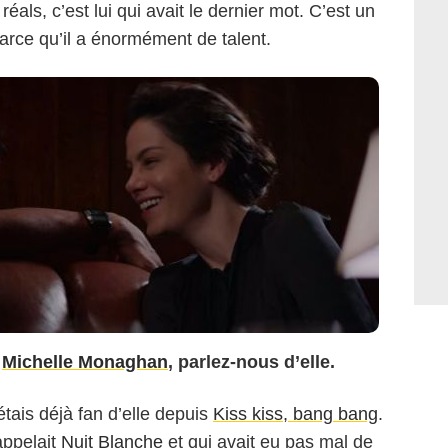
s réals, c’est lui qui avait le dernier mot. C’est un
parce qu’il a énormément de talent.
à
Michelle Monaghan
, parlez-nous d’elle.
étais déjà fan d’elle depuis
Kiss kiss, bang bang
.
appelait
Nuit Blanche
et qui avait eu pas mal de