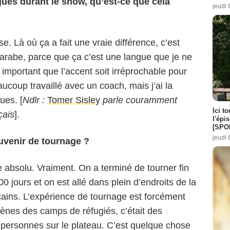
gues durant le show, qu’est-ce que cela
jeudi 
. Là où ça a fait une vraie différence, c’est
 arabe, parce que ça c’est une langue que je ne
ès important que l’accent soit irréprochable pour
aucoup travaillé avec un coach, mais j’ai la
ues. [
Ndlr :
Tomer Sisley
parle couramment
Ici t
çais
].
l'épi
[SPO
jeudi 
ouvenir de tournage ?
ve absolu. Vraiment. On a terminé de tourner fin
 jours et on est allé dans plein d’endroits de la
ains. L’expérience de tournage est forcément
cènes des camps de réfugiés, c’était des
0 personnes sur le plateau. C’est quelque chose