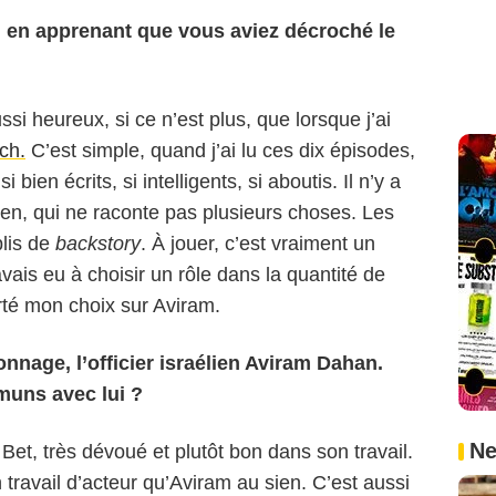
on en apprenant que vous aviez décroché le
ssi heureux, si ce n’est plus, que lorsque j’ai
ch.
C’est simple, quand j’ai lu ces dix épisodes,
 bien écrits, si intelligents, si aboutis. Il n’y a
ien, qui ne raconte pas plusieurs choses. Les
lis de
backstory
. À jouer, c’est vraiment un
avais eu à choisir un rôle dans la quantité de
orté mon choix sur Aviram.
nnage, l’officier israélien Aviram Dahan.
muns avec lui ?
Capture d'écran
Ne
Bet, très dévoué et plutôt bon dans son travail.
travail d’acteur qu’Aviram au sien. C’est aussi