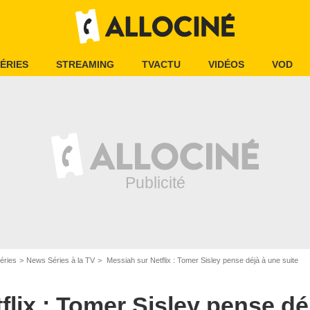
ÉRIES
STREAMING
TVACTU
VIDÉOS
VOD
éries
News Séries à la TV
Messiah sur Netflix : Tomer Sisley pense déjà à une suite
flix : Tomer Sisley pense dé