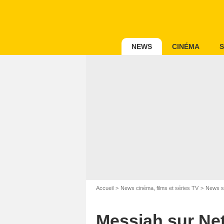
NEWS
CINÉMA
S
Accueil
News cinéma, films et séries TV
News s
Messiah sur Net