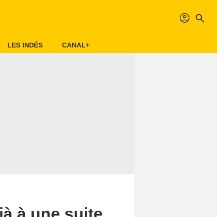
profil
search
LES INDÉS
CANAL+
jà à une suite