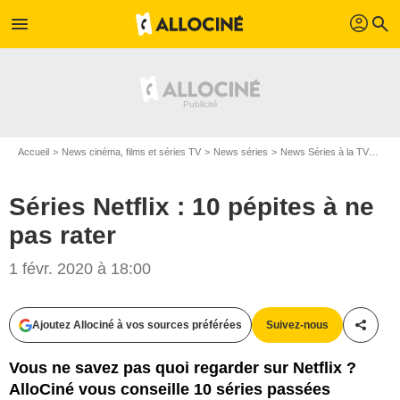
profil
menu
search
Accueil
News cinéma, films et séries TV
News séries
News Séries à la TV
Séri
Séries Netflix : 10 pépites à ne
pas rater
1 févr. 2020 à 18:00
Ajoutez Allociné à vos sources préférées
Suivez-nous
Partag
Vous ne savez pas quoi regarder sur Netflix ?
AlloCiné vous conseille 10 séries passées