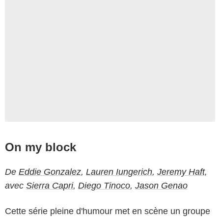
On my block
De
Eddie Gonzalez
,
Lauren Iungerich
,
Jeremy Haft
,
avec
Sierra Capri
,
Diego Tinoco
,
Jason Genao
Cette série pleine d'humour met en scène un groupe