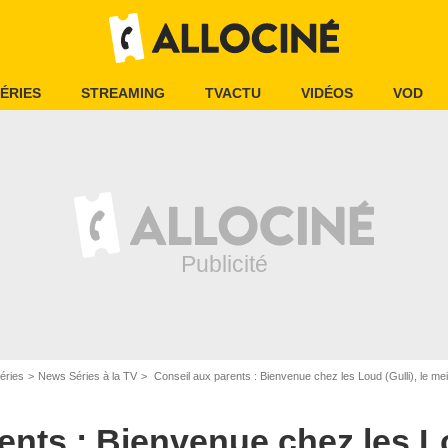
ÉRIES
STREAMING
TVACTU
VIDÉOS
VOD
ure d'écran / Nickelodeon
éries
News Séries à la TV
Conseil aux parents : Bienvenue chez les Loud (Gulli), le me
nts : Bienvenue chez les Lou