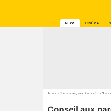
NEWS
CINÉMA
S
Capt
Accueil
News cinéma, films et séries TV
News s
Conseil aux pare