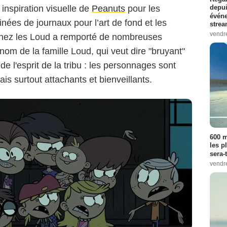
inspiration visuelle de
Peanuts
pour les
depui
événe
ées de journaux pour l’art de fond et les
strea
vendr
 chez les Loud a remporté de nombreuses
om de la famille Loud, qui veut dire "bruyant"
 de l'esprit de la tribu : les personnages sont
ais surtout attachants et bienveillants.
600 m
les p
sera-
vendr