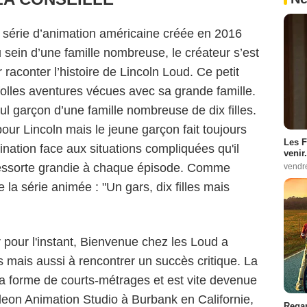
 série d’animation américaine créée en 2016
u sein d’une famille nombreuse, le créateur s’est
raconter l’histoire de Lincoln Loud. Ce petit
olles aventures vécues avec sa grande famille.
seul garçon d’une famille nombreuse de dix filles.
pour Lincoln mais le jeune garçon fait toujours
Les F
ination face aux situations compliquées qu'il
venir.
 ressorte grandie à chaque épisode. Comme
vendr
e la série animée : "Un gars, dix filles mais
pour l'instant, Bienvenue chez les Loud a
ds mais aussi à rencontrer un succès critique. La
ure d'écran / Nickelodeon
la forme de courts-métrages et est vite devenue
deon Animation Studio à Burbank en Californie,
Regar