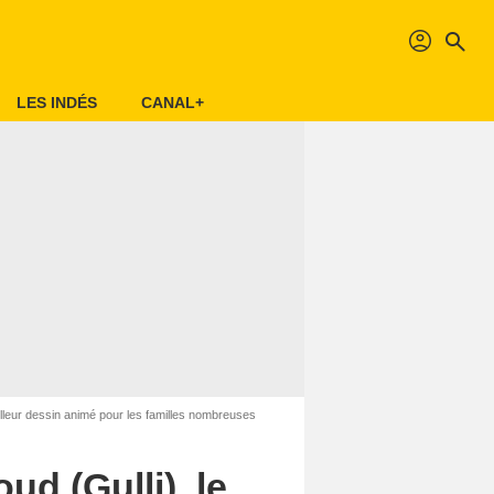
profil
search
LES INDÉS
CANAL+
illeur dessin animé pour les familles nombreuses
d (Gulli), le