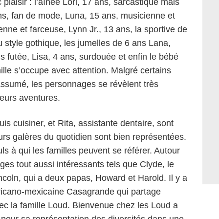
vec plaisir : l’aînée Lori, 17 ans, sarcastique mais
ans, fan de mode, Luna, 15 ans, musicienne et
nne et farceuse, Lynn Jr., 13 ans, la sportive de
 au style gothique, les jumelles de 6 ans Lana,
s futée, Lisa, 4 ans, surdouée et enfin le bébé
ille s’occupe avec attention. Malgré certains
ssumé, les personnages se révèlent très
 leurs aventures.
is cuisiner, et Rita, assistante dentaire, sont
eurs galères du quotidien sont bien représentées.
ls à qui les familles peuvent se référer. Autour
ges tout aussi intéressants tels que Clyde, le
ncoln, qui a deux papas, Howard et Harold. Il y a
ricano-mexicaine Casagrande qui partage
 la famille Loud. Bienvenue chez les Loud a