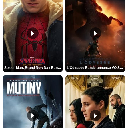
Spider-Man: Brand New Day Bande-annonce VO STFR
L'Odyssée Bande-annonce VO STFR