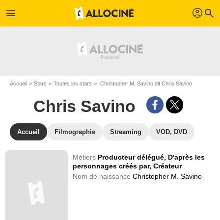
profil
menu
search
Accueil
Stars
Toutes les stars
Christopher M. Savino dit Chris Savino
Chris Savino
Accueil
Filmographie
Streaming
VOD, DVD
Métiers
Producteur délégué,
D'après les
personnages créés par,
Créateur
Nom de naissance
Christopher M. Savino