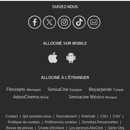
SUIVEZ-NOUS
ALLOCINÉ SUR MOBILE
ALLOCINÉ À L'ÉTRANGER
Filmstarts
SensaCine
Beyazperde
Allemagne
Espagne
Turquie
AdoroCinema
Sensacine México
Brésil
Mexique
Contact
|
Qui sommes-nous
|
Recrutement
|
Publicité
|
CGU
|
CGV
|
Politique de cookies
|
Préférences cookies
|
Données Personnelles
|
Revue de presse
|
Charte d'écriture
|
Les services AlloCiné
|
Gérer Utiq