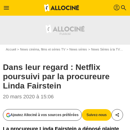
profil
menu
search
Accueil
News cinéma, films et séries TV
News séries
News Séries à la TV
Dans
Dans leur regard : Netflix
poursuivi par la procureure
Linda Fairstein
Netflix
20 mars 2020 à 15:06
Ajoutez Allociné à vos sources préférées
Suivez-nous
Partag
La procureure Linda Fairstein a déposé plainte