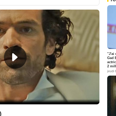
"J'ai
Gad E
actri
2 mil
jeudi 
)