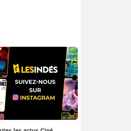
utes les actus Ciné