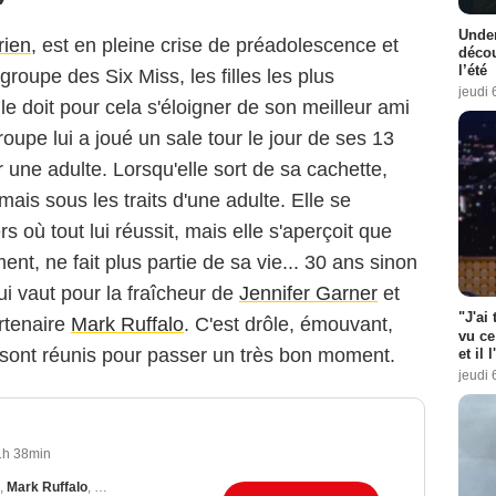
Under
rien
, est en pleine crise de préadolescence et
décou
l’été
groupe des Six Miss, les filles les plus
jeudi 
le doit pour cela s'éloigner de son meilleur ami
oupe lui a joué un sale tour le jour de ses 13
 une adulte. Lorsqu'elle sort de sa cachette,
ais sous les traits d'une adulte. Elle se
 où tout lui réussit, mais elle s'aperçoit que
iment, ne fait plus partie de sa vie... 30 ans sinon
qui vaut pour la fraîcheur de
Jennifer Garner
et
"J'ai
rtenaire
Mark Ruffalo
. C'est drôle, émouvant,
vu ce
s sont réunis pour passer un très bon moment.
et il 
jeudi 
1h 38min
,
Mark Ruffalo
,
Judy Greer