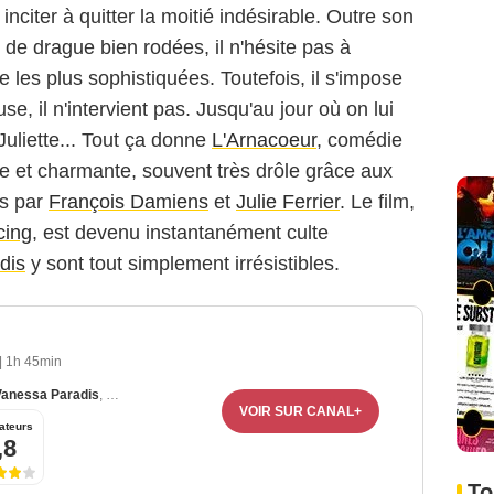
 inciter à quitter la moitié indésirable. Outre son
de drague bien rodées, il n'hésite pas à
 les plus sophistiquées. Toutefois, il s'impose
e, il n'intervient pas. Jusqu'au jour où on lui
uliette... Tout ça donne
L'Arnacoeur
, comédie
le et charmante, souvent très drôle grâce aux
s par
François Damiens
et
Julie Ferrier
. Le film,
cing
, est devenu instantanément culte
dis
y sont tout simplement irrésistibles.
|
1h 45min
Vanessa Paradis
,
Julie Ferrier
VOIR SUR CANAL+
ateurs
,8
To