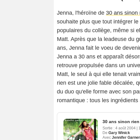
Jenna, l'héroïne de
30 ans sinon 
souhaite plus que tout intégrer le 
populaires du collège, même si el
Matt. Après que la leadeuse du gr
ans, Jenna fait le voeu de devenir
Jenna a 30 ans et apparaît désorm
retrouve propulsée dans un univers
Matt, le seul à qui elle tenait vra
rien est une jolie fable décalée, 
du duo qu'elle forme avec son pa
romantique : tous les ingrédient
30 ans sinon rien
Sortie :
4 août 2004
|
De
Gary Winick
Avec
Jennifer Garner