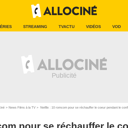
ÉRIES
STREAMING
TVACTU
VIDÉOS
VOD
l Pictures International France
Ciné
News Films à la TV
Netflix : 10 romcom pour se réchauffer le coeur pendant le con
mcom pour se réchauffer le 