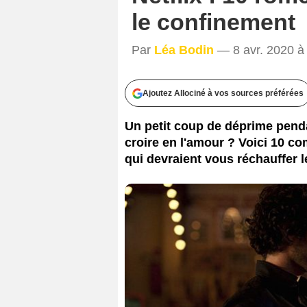
le confinement
Par
Léa Bodin
— 8 avr. 2020 à
Ajoutez Allociné à vos sources préférées
Un petit coup de déprime penda
croire en l'amour ? Voici 10 c
qui devraient vous réchauffer l