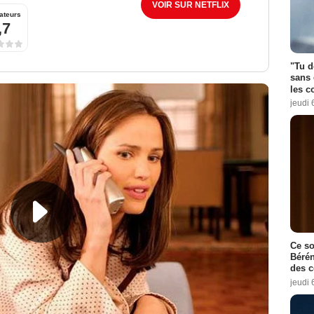
VOIR SUR NETFLIX
ateurs
,7
"Tu d
sans 
les c
jeudi 
Ce so
Bérén
des 
jeudi 