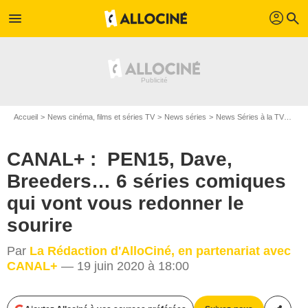
profil
menu
search
Accueil
News cinéma, films et séries TV
News séries
News Séries à la TV
CAN
CANAL+ : PEN15, Dave,
Breeders… 6 séries comiques
qui vont vous redonner le
sourire
Par
La Rédaction d'AlloCiné, en partenariat avec
CANAL+
— 19 juin 2020 à 18:00