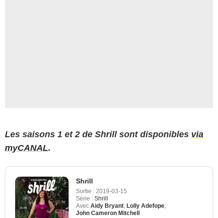
Les saisons 1 et 2 de Shrill sont disponibles
via
myCANAL
.
Shrill
Sortie :
2019-03-15
Série :
Shrill
Avec
Aidy Bryant
,
Lolly Adefope
,
John Cameron Mitchell