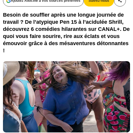
Ajoutez Allociné à vos sources préférées
Suivez-nous
Partag
Besoin de souffler après une longue journée de
travail ? De l’atypique Pen 15 à l’acidulée Shrill,
découvrez 6 comédies hilarantes sur CANAL+. De
quoi vous faire sourire, rire aux éclats et vous
émouvoir grâce à des mésaventures détonnantes
!