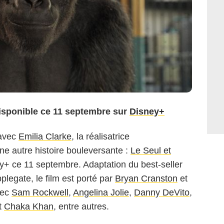
disponible ce 11 septembre sur
Disney+
avec
Emilia Clarke
, la réalisatrice
une autre histoire bouleversante :
Le Seul et
ey+ ce 11 septembre. Adaptation du best-seller
egate, le film est porté par
Bryan Cranston
et
vec
Sam Rockwell
,
Angelina Jolie
,
Danny DeVito
,
t
Chaka Khan
, entre autres.