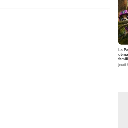
La Pa
démar
famil
jeudi 