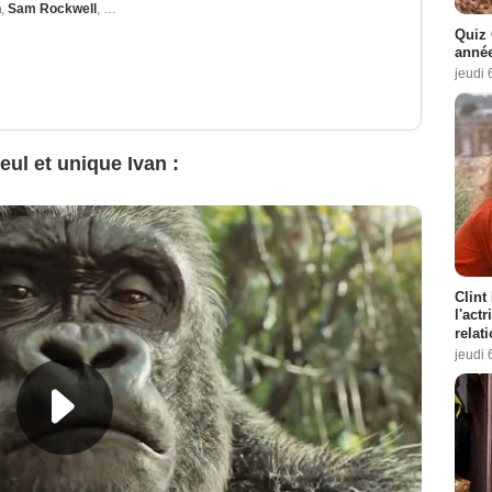
n
,
Sam Rockwell
,
Fred Testot
,
Danny DeVito
Quiz 
année
jeudi 
ul et unique Ivan :
Clint
l'act
relat
jeudi 