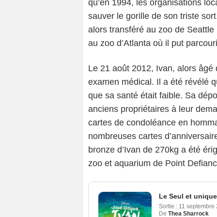
qu’en 1994, les organisations lo
sauver le gorille de son triste sor
alors transféré au zoo de Seattl
au zoo d’Atlanta où il put parcour
Le 21 août 2012, Ivan, alors âgé
examen médical. Il a été révélé qu
que sa santé était faible. Sa dép
anciens propriétaires à leur dema
cartes de condoléance en hommage
nombreuses cartes d’anniversaires
bronze d’Ivan de 270kg a été éri
zoo et aquarium de Point Defian
Le Seul et unique
Sortie :
11 septembre
De
Thea Sharrock