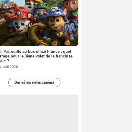
t' Patrouille au box-office France : quel
rage pour le 3ème volet de la franchise
iale ?
6 août 2026
Dernières news cinéma