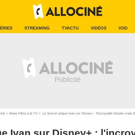
ÉRIES
STREAMING
TVACTU
VIDÉOS
VOD
Walt Disney
Ciné
News Films à la TV
Le Seul et unique Ivan sur Disney+ : l'incroyable histoire vraie d'
e Ivan sur Disney+ : l'incro