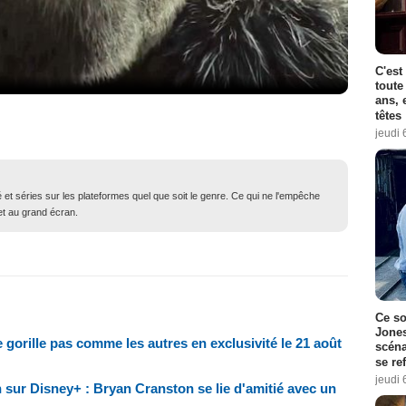
C'est
toute
ans, 
têtes
jeudi 
né et séries sur les plateformes quel que soit le genre. Ce qui ne l'empêche
 et au grand écran.
Ce so
Jones
e gorille pas comme les autres en exclusivité le 21 août
scéna
se re
jeudi 
sur Disney+ : Bryan Cranston se lie d'amitié avec un