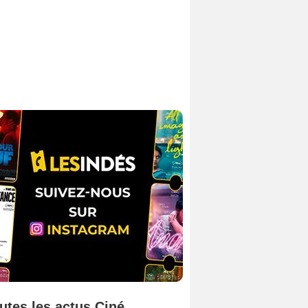
utes les actus Ciné