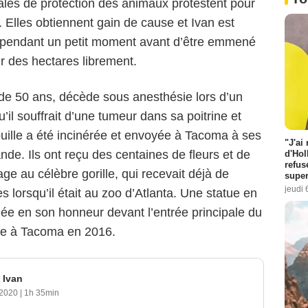
cales de protection des animaux protestent pour
t. Elles obtiennent gain de cause et Ivan est
e pendant un petit moment avant d’être emmené
ir des hectares librement.
 de 50 ans, décède sous anesthésie lors d’un
’il souffrait d’une tumeur dans sa poitrine et
ouille a été incinérée et envoyée à Tacoma à ses
"J'ai
nde. Ils ont reçu des centaines de fleurs et de
d'Hol
refus
 au célèbre gorille, qui recevait déjà de
super
jeudi 
 lorsqu’il était au zoo d’Atlanta. Une statue en
gée en son honneur devant l’entrée principale du
ce à Tacoma en 2016.
 Ivan
 2020
|
1h 35min