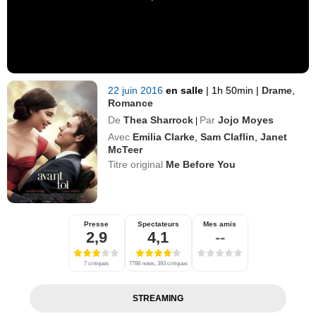
22 juin 2016
en salle
|
1h 50min
|
Drame
,
Romance
De
Thea Sharrock
Par
Jojo Moyes
|
Avec
Emilia Clarke
,
Sam Claflin
,
Janet
McTeer
Titre original
Me Before You
Presse
Spectateurs
Mes amis
2,9
4,1
--
7 critiques
7788 notes, 393 critiques
STREAMING