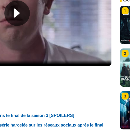
1
2
3
s le final de la saison 3 [SPOILERS]
série harcelée sur les réseaux sociaux après le final