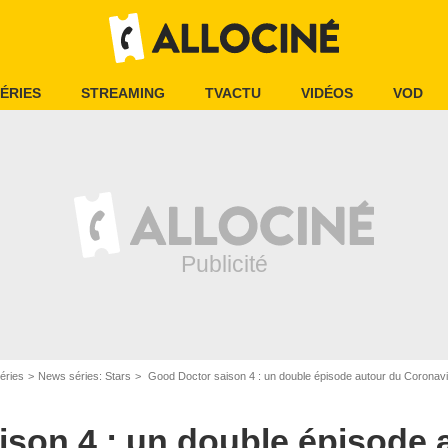
ÉRIES
STREAMING
TVACTU
VIDÉOS
VOD
ony Pictures Television
éries
News séries: Stars
Good Doctor saison 4 : un double épisode autour du Coronavi
son 4 : un double épisode 