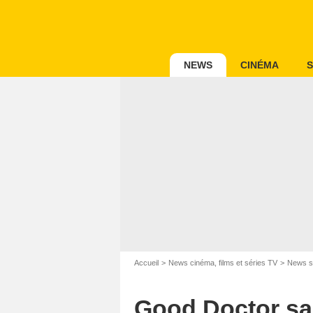
NEWS
CINÉMA
S
S
Accueil
News cinéma, films et séries TV
News s
Good Doctor sai