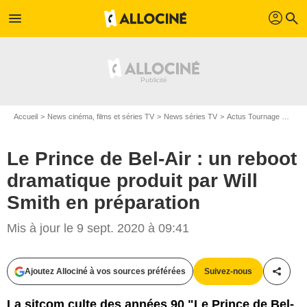
profil
menu
search
Accueil
News cinéma, films et séries TV
News séries TV
Actus Tournage Séries TV
Le Prince de Bel-Air : un reboot
dramatique produit par Will
Smith en préparation
D.R.
Mis à jour le 9 sept. 2020 à 09:41
Ajoutez Allociné à vos sources préférées
Suivez-nous
Partag
La sitcom culte des années 90 "Le Prince de Bel-