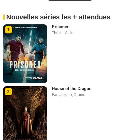
Nouvelles séries les + attendues
Prisoner
1
Thriller
,
Action
House of the Dragon
2
Fantastique
,
Drame