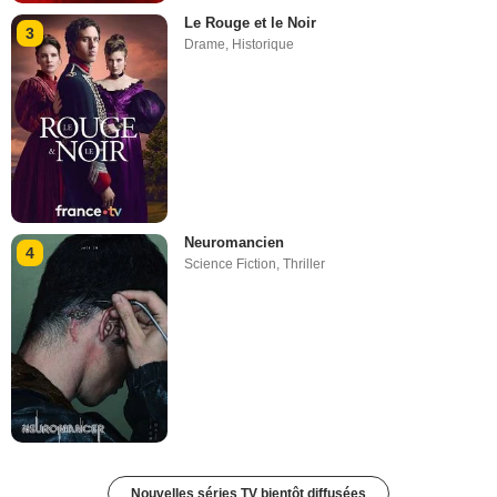
Le Rouge et le Noir
3
Drame
,
Historique
Neuromancien
4
Science Fiction
,
Thriller
Nouvelles séries TV bientôt diffusées