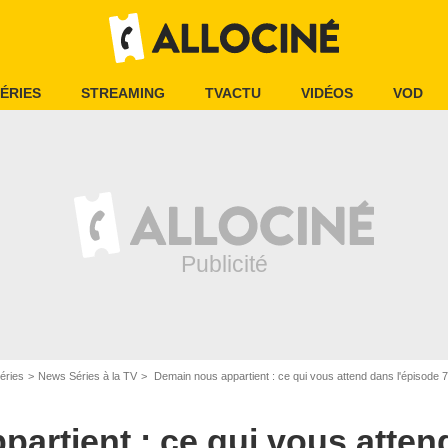
ÉRIES
STREAMING
TVACTU
VIDÉOS
VOD
Capture d'écran/TF1
éries
News Séries à la TV
Demain nous appartient : ce qui vous attend dans l'épisod
artient : ce qui vous atten