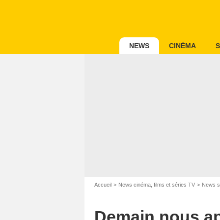
NEWS
CINÉMA
S
Accueil
News cinéma, films et séries TV
News s
Demain nous app