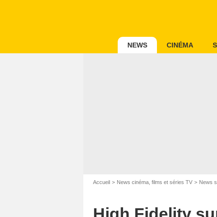
NEWS
CINÉMA
S
Accueil
News cinéma, films et séries TV
News s
High Fidelity su