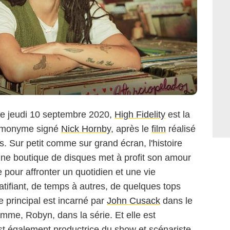
ce jeudi 10 septembre 2020,
High Fidelity
est la
omonyme signé
Nick Hornby
, après le
film
réalisé
ns. Sur petit comme sur grand écran, l'histoire
'une boutique de disques met à profit son amour
 pour affronter un quotidien et une vie
tifiant, de temps à autres, de quelques tops
 principal est incarné par
John Cusack
dans le
mme, Robyn, dans la série. Et elle est
est également productrice du show et scénariste