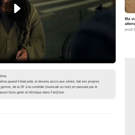
Ma vi
atten
jeudi 
néma
ma quand il était petit, et devenu accro aux séries, fait ses propres
genres, de la SF à la comédie (musicale ou non) en passant par le
ue aussi l’actu geek et héroïque dans FanZone.