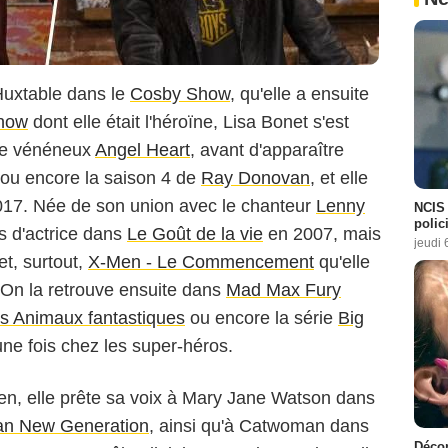
Huxtable dans le
Cosby Show
, qu'elle a ensuite
how
dont elle était l'héroïne, Lisa Bonet s'est
 le vénéneux
Angel Heart
, avant d'apparaître
ou encore la saison 4 de
Ray Donovan
, et elle
017. Née de son union avec le chanteur
Lenny
NCIS 
polici
ts d'actrice dans
Le Goût de la vie
en 2007, mais
jeudi 
et, surtout,
X-Men - Le Commencement
qu'elle
. On la retrouve ensuite dans
Mad Max Fury
s Animaux fantastiques
ou encore la série
Big
d'une fois chez les super-héros.
n, elle prête sa voix à Mary Jane Watson dans
an New Generation
, ainsi qu'à Catwoman dans
Décon