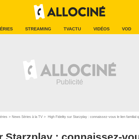
ÉRIES
STREAMING
TVACTU
VIDÉOS
VOD
Hulu / Starzplay
éries
News Séries à la TV
High Fidelity sur Starzplay : connaissez-vous le lien familial qui
r Starzplay : connaissez-vou