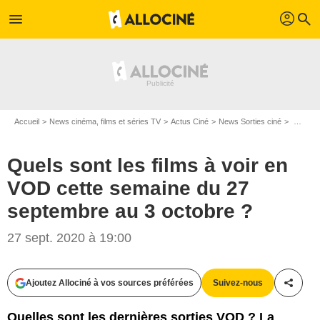
profil
menu
search
Accueil
News cinéma, films et séries TV
Actus Ciné
News Sorties ciné
Quels sont les films à voir en VOD cette semaine du 27 septembre au 3 octobre ?
Quels sont les films à voir en
VOD cette semaine du 27
septembre au 3 octobre ?
27 sept. 2020 à 19:00
Ajoutez Allociné à vos sources préférées
Suivez-nous
Partag
Quelles sont les dernières sorties VOD ? La