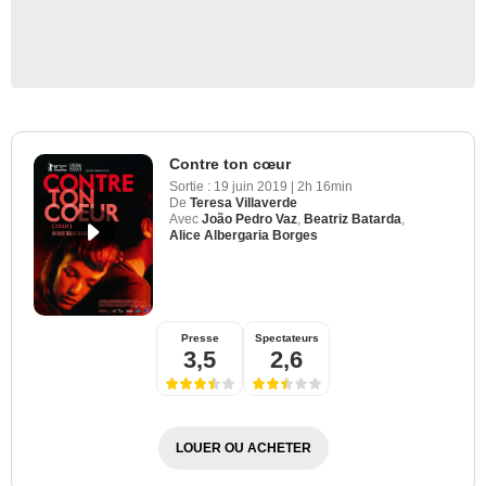
Contre ton cœur
Sortie :
19 juin 2019
|
2h 16min
De
Teresa Villaverde
Avec
João Pedro Vaz
,
Beatriz Batarda
,
Alice Albergaria Borges
Presse
Spectateurs
3,5
2,6
LOUER OU ACHETER