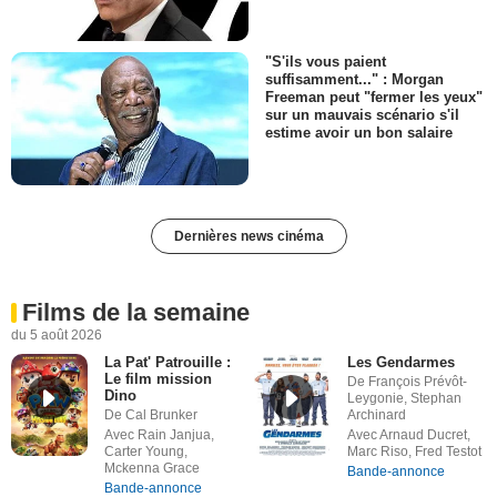
"S'ils vous paient
suffisamment..." : Morgan
Freeman peut "fermer les yeux"
sur un mauvais scénario s'il
estime avoir un bon salaire
Dernières news cinéma
Films de la semaine
du 5 août 2026
La Pat' Patrouille :
Les Gendarmes
Le film mission
De François Prévôt-
Dino
Leygonie, Stephan
De Cal Brunker
Archinard
Avec Rain Janjua,
Avec Arnaud Ducret,
Carter Young,
Marc Riso, Fred Testot
Mckenna Grace
Bande-annonce
Bande-annonce