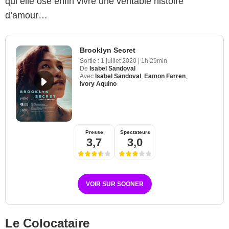
qui elle ose enfin vivre une véritable histoire
d’amour…
Brooklyn Secret
Sortie :
1 juillet 2020
|
1h 29min
De
Isabel Sandoval
Avec
Isabel Sandoval
,
Eamon Farren
,
Ivory Aquino
Presse
Spectateurs
3,7
3,0
VOIR SUR SOONER
Le Colocataire