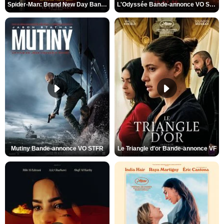
Spider-Man: Brand New Day Bande-annonce VO STFR
L'Odyssée Bande-annonce VO STFR
Mutiny Bande-annonce VO STFR
Le Triangle d'or Bande-annonce VF