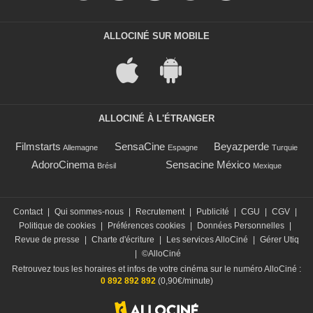
ALLOCINÉ SUR MOBILE
ALLOCINÉ À L'ÉTRANGER
Filmstarts
SensaCine
Beyazperde
Allemagne
Espagne
Turquie
AdoroCinema
Sensacine México
Brésil
Mexique
Contact
|
Qui sommes-nous
|
Recrutement
|
Publicité
|
CGU
|
CGV
|
Politique de cookies
|
Préférences cookies
|
Données Personnelles
|
Revue de presse
|
Charte d'écriture
|
Les services AlloCiné
|
Gérer Utiq
|
©AlloCiné
Retrouvez tous les horaires et infos de votre cinéma sur le numéro AlloCiné :
0 892 892 892
(0,90€/minute)