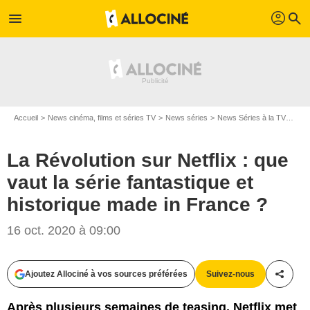
profil
menu
search
Accueil
News cinéma, films et séries TV
News séries
News Séries à la TV
La R
La Révolution sur Netflix : que
vaut la série fantastique et
historique made in France ?
16 oct. 2020 à 09:00
Ajoutez Allociné à vos sources préférées
Suivez-nous
Partag
Après plusieurs semaines de teasing, Netflix met