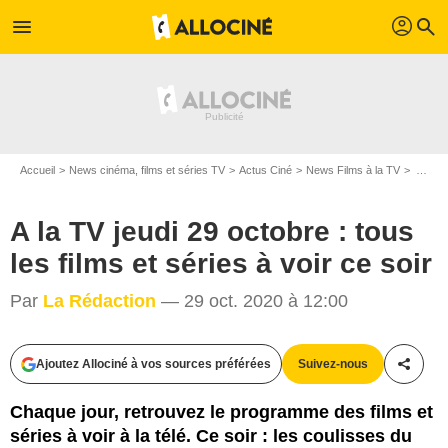
profil
menu
search
Accueil
News cinéma, films et séries TV
Actus Ciné
News Films à la TV
A la TV jeudi 29 octobre : tous les films et séries à voir ce soir
A la TV jeudi 29 octobre : tous
les films et séries à voir ce soir
Par
La Rédaction
— 29 oct. 2020 à 12:00
The Walt Disney Company France
Ajoutez Allociné à vos sources préférées
Suivez-nous
Partag
Chaque jour, retrouvez le programme des films et
séries à voir à la télé. Ce soir : les coulisses du