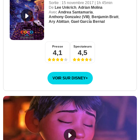
Sortie :
15 novembre 2017
|
1h 45min
De
Lee Unkrich
,
Adrian Molina
Avec
Andrea Santamaria
,
Anthony Gonzalez (VIII)
,
Benjamin Bratt
,
Ary Abittan
,
Gael García Bernal
Presse
Spectateurs
4,1
4,5
VOIR SUR DISNEY
+