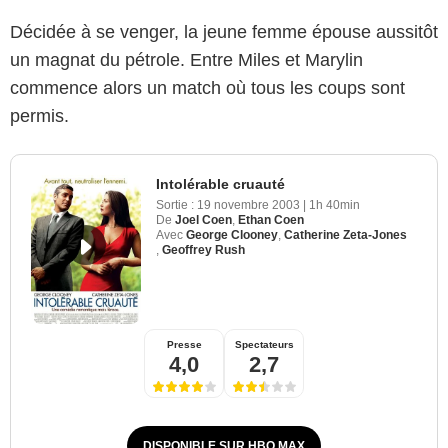
Décidée à se venger, la jeune femme épouse aussitôt
un magnat du pétrole. Entre Miles et Marylin
commence alors un match où tous les coups sont
permis.
Intolérable cruauté
Sortie :
19 novembre 2003
|
1h 40min
De
Joel Coen
,
Ethan Coen
Avec
George Clooney
,
Catherine Zeta-Jones
,
Geoffrey Rush
Presse
Spectateurs
4,0
2,7
DISPONIBLE SUR HBO MAX