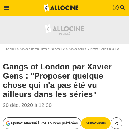
profil
menu
search
Accueil
News cinéma, films et séries TV
News séries
News Séries à la TV
Gang
Gangs of London par Xavier
Gens : "Proposer quelque
chose qui n'a pas été vu
ailleurs dans les séries"
20 déc. 2020 à 12:30
Ajoutez Allociné à vos sources préférées
Suivez-nous
Partag