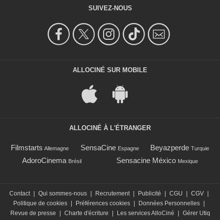
SUIVEZ-NOUS
ALLOCINÉ SUR MOBILE
ALLOCINÉ À L'ÉTRANGER
Filmstarts
SensaCine
Beyazperde
Allemagne
Espagne
Turquie
AdoroCinema
Sensacine México
Brésil
Mexique
Contact
|
Qui sommes-nous
|
Recrutement
|
Publicité
|
CGU
|
CGV
|
Politique de cookies
|
Préférences cookies
|
Données Personnelles
|
Revue de presse
|
Charte d'écriture
|
Les services AlloCiné
|
Gérer Utiq