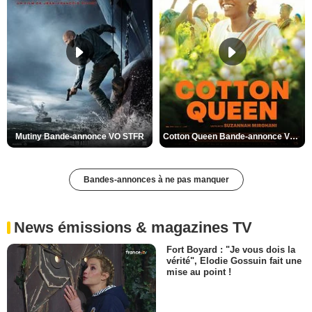
Mutiny Bande-annonce VO STFR
Cotton Queen Bande-annonce VO STFR
Bandes-annonces à ne pas manquer
News émissions & magazines TV
Fort Boyard : "Je vous dois la
vérité", Elodie Gossuin fait une
mise au point !