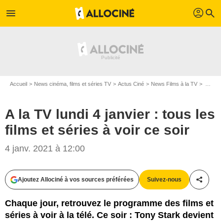
profil
menu
search
Accueil
News cinéma, films et séries TV
Actus Ciné
News Films à la TV
A la TV lundi 4 janvier : tous les films et séries à voir ce soir
A la TV lundi 4 janvier : tous les
films et séries à voir ce soir
4 janv. 2021 à 12:00
Darkstar
Ajoutez Allociné à vos sources préférées
Suivez-nous
Partag
Chaque jour, retrouvez le programme des films et
séries à voir à la télé. Ce soir : Tony Stark devient