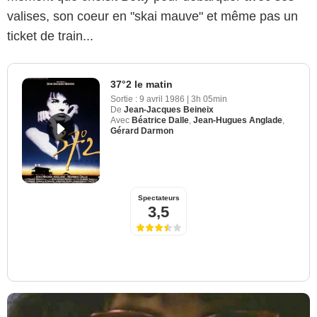
valises, son coeur en "skai mauve" et même pas un
ticket de train...
37°2 le matin
Sortie :
9 avril 1986
|
3h 05min
De
Jean-Jacques Beineix
Avec
Béatrice Dalle
,
Jean-Hugues Anglade
,
Gérard Darmon
Spectateurs
3,5