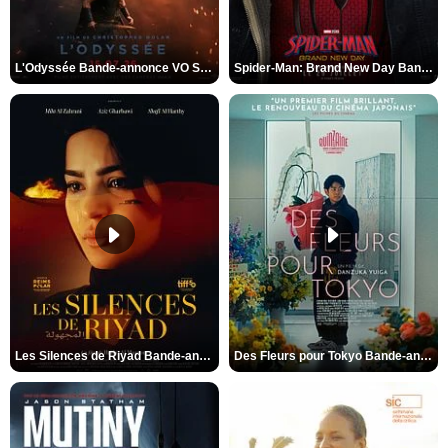
L'Odyssée Bande-annonce VO STFR
Spider-Man: Brand New Day Bande-annonce VO STFR
Les Silences de Riyad Bande-annonce VO STFR
Des Fleurs pour Tokyo Bande-annonce VO STFR