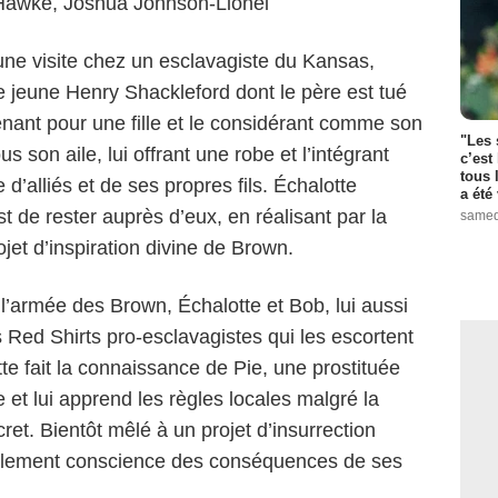
awke, Joshua Johnson-Lionel
une visite chez un esclavagiste du Kansas,
le jeune Henry Shackleford dont le père est tué
enant pour une fille et le considérant comme son
"Les 
 son aile, lui offrant une robe et l’intégrant
c’est
tous 
’alliés et de ses propres fils. Échalotte
a été 
t de rester auprès d’eux, en réalisant par la
samed
et d’inspiration divine de Brown.
l’armée des Brown, Échalotte et Bob, lui aussi
 Red Shirts pro-esclavagistes qui les escortent
tte fait la connaissance de Pie, une prostituée
 et lui apprend les règles locales malgré la
t. Bientôt mêlé à un projet d’insurrection
talement conscience des conséquences de ses