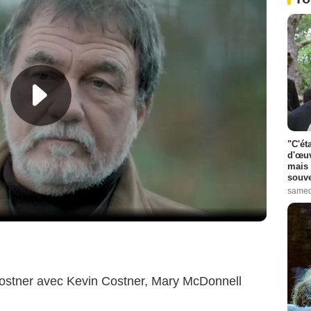
"C'ét
d'œuv
mais 
souve
samed
ostner avec Kevin Costner, Mary McDonnell