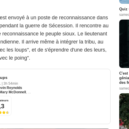
Quiz 
samed
 est envoyé à un poste de reconnaissance dans
endant la guerre de Sécession. Il rencontre au
e reconnaissance le peuple sioux. Le lieutenant
indienne. Il arrive même à intégrer la tribu, au
 les loups", et de s'éprendre d'une des leurs,
ec le poing".
C'est
oups
génia
des f
91
|
3h 54min
vin Reynolds
samed
Mary McDonnell
,
Rodney A. Grant
ateurs
,3