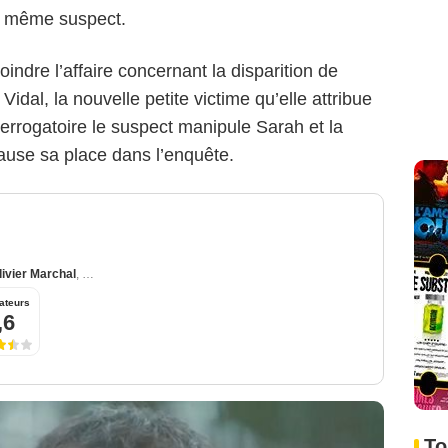
 le même suspect.
indre l’affaire concernant la disparition de
idal, la nouvelle petite victime qu’elle attribue
errogatoire le suspect manipule Sarah et la
cause sa place dans l’enquête.
livier Marchal
,
Lorànt Deutsch
ateurs
,6
To