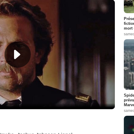
Prése
ficti
mort 
samed
Spide
prévu
Marve
samed