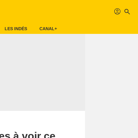
profil
search
LES INDÉS
CANAL+
ies à voir ce