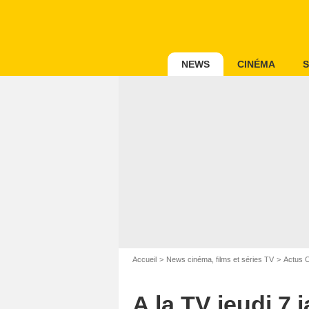
NEWS
CINÉMA
S
Dani
Accueil
News cinéma, films et séries TV
Actus 
A la TV jeudi 7 j