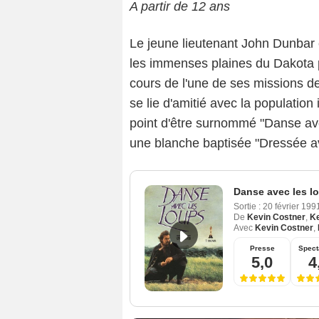
A partir de 12 ans
Le jeune lieutenant John Dunbar
les immenses plaines du Dakota p
cours de l'une de ses missions d
se lie d'amitié avec la population 
point d'être surnommé "Danse avec
une blanche baptisée "Dressée av
Danse avec les l
Sortie :
20 février 19
De
Kevin Costner
,
Ke
Avec
Kevin Costner
,
Presse
Spect
5,0
4