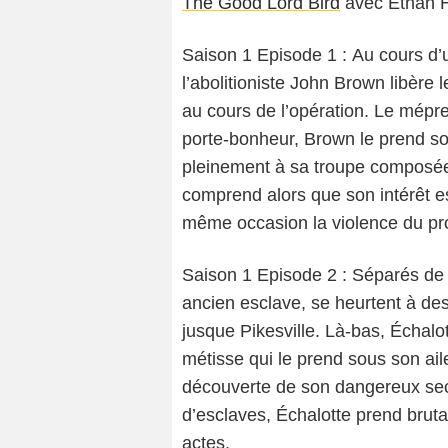
The Good Lord Bird
avec Ethan H
Saison 1 Episode 1 : Au cours d’
l’abolitioniste John Brown libère 
au cours de l’opération. Le mépr
porte-bonheur, Brown le prend sous
pleinement à sa troupe composée d
comprend alors que son intérêt es
même occasion la violence du proj
Saison 1 Episode 2 : Séparés de 
ancien esclave, se heurtent à des
jusque Pikesville. Là-bas, Échalo
métisse qui le prend sous son aile
découverte de son dangereux secre
d’esclaves, Échalotte prend bru
actes.