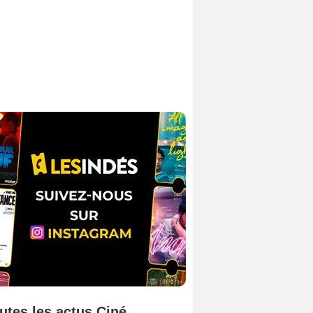
utes les actus Ciné