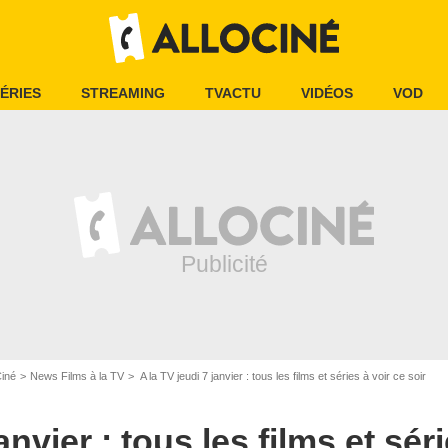
ÉRIES
STREAMING
TVACTU
VIDÉOS
VOD
el Angeli / La Petite Reine
Ciné
News Films à la TV
A la TV jeudi 7 janvier : tous les films et séries à voir ce soir
anvier : tous les films et sér