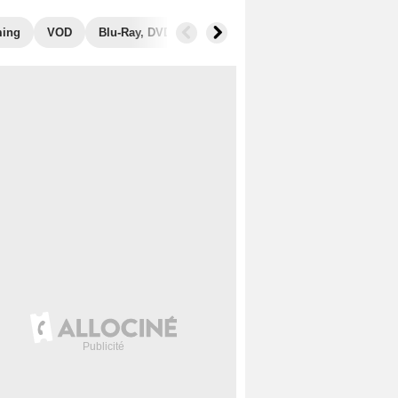
ming
VOD
Blu-Ray, DVD
Photos
Musique
Secrets de