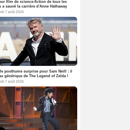
eur film de science-fiction de tous les
 a sauvé la carrière d'Anne Hathaway
edi 7 août 2026
le posthume surprise pour Sam Neill : il
au générique de The Legend of Zelda !
edi 7 août 2026