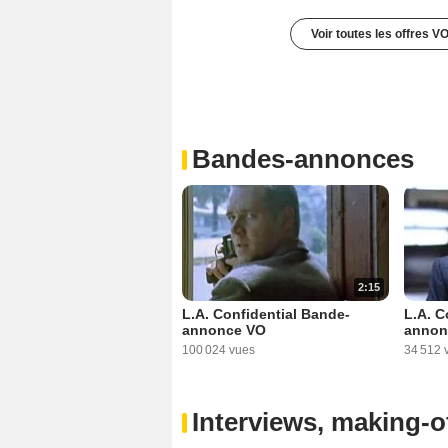
Voir toutes les offres V
Bandes-annonces
2:15
L.A. Confidential Bande-
L.A. C
annonce VO
annon
100 024 vues
34 512 
Interviews, making-of