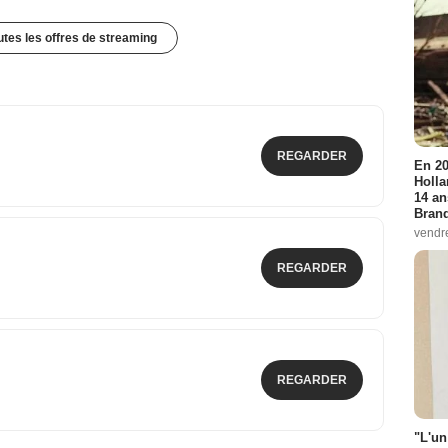
outes les offres de streaming
REGARDER
En 20
Holla
14 an
Bran
vendr
REGARDER
REGARDER
"L'un