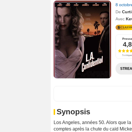
8 octob
De
Curt
Avec
Ke
Press
4,8
5 critique
STREA
Synopsis
Los Angeles, années 50. Alors que la 
comptes après la chute du caïd Mickey