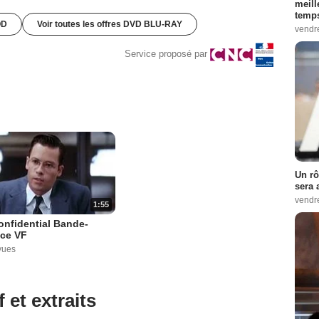
meill
temps
OD
Voir toutes les offres DVD BLU-RAY
vendr
Service proposé par
Un rô
sera 
vendr
1:55
onfidential Bande-
ce VF
vues
 et extraits