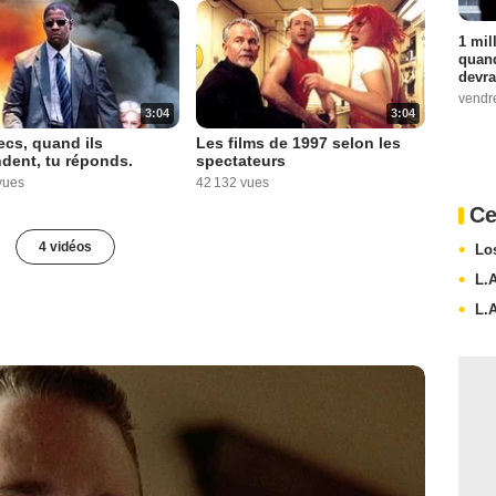
1 mil
quand
devra
vendr
3:04
3:04
cs, quand ils
Les films de 1997 selon les
dent, tu réponds.
spectateurs
vues
42 132 vues
Ce
4 vidéos
Lo
L.
L.