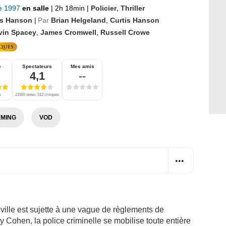
re 1997
en salle
|
2h 18min
|
Policier
,
Thriller
is Hanson
Par
Brian Helgeland
,
Curtis Hanson
|
vin Spacey
,
James Cromwell
,
Russell Crowe
e
Spectateurs
Mes amis
4,1
--
s
21565 notes, 512 critiques
MING
VOD
ville est sujette à une vague de règlements de
 Cohen, la police criminelle se mobilise toute entière