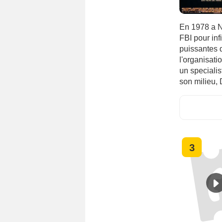
En 1978 a N
FBI pour inf
puissantes d
l'organisati
un speciali
son milieu, 
3