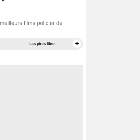
eilleurs films policier de
Les pires films
Meilleurs documentaires selon la presse