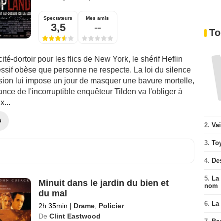
Spectateurs
Mes amis
3,5
--
To
ité-dortoir pour les flics de New York, le shérif Heflin
ssif obèse que personne ne respecte. La loi du silence
sion lui impose un jour de masquer une bavure mortelle,
tance de l'incorruptible enquêteur Tilden va l'obliger à
x...
G
2.
Va
3.
To
4.
De
5.
La 
Minuit dans le jardin du bien et
nom
du mal
6.
La 
2h 35min
|
Drame
,
Policier
De
Clint Eastwood