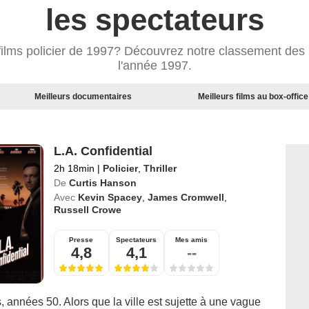
les spectateurs
films policier de 1997? Découvrez notre classement des m
l'année 1997.
Meilleurs documentaires
Meilleurs films au box-office
L.A. Confidential
2h 18min
|
Policier
,
Thriller
De
Curtis Hanson
Avec
Kevin Spacey
,
James Cromwell
,
Russell Crowe
Presse
Spectateurs
Mes amis
4,8
4,1
--
 années 50. Alors que la ville est sujette à une vague