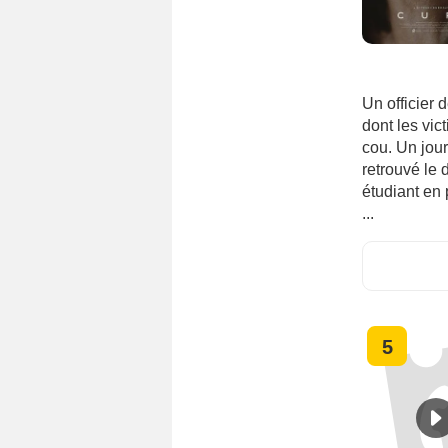
Un officier 
dont les vic
cou. Un jour
retrouvé le 
étudiant en 
...
5