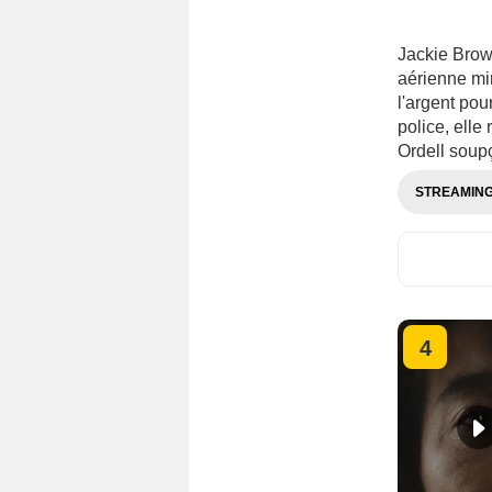
Jackie Brown
aérienne mi
l'argent pou
police, ell
Ordell soupç
STREAMIN
4