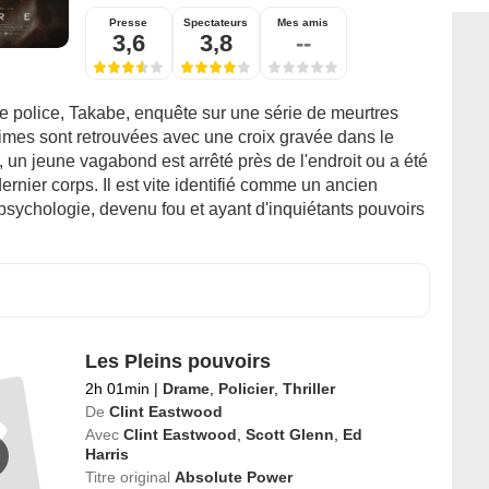
Presse
Spectateurs
Mes amis
3,6
3,8
--
de police, Takabe, enquête sur une série de meurtres
times sont retrouvées avec une croix gravée dans le
, un jeune vagabond est arrêté près de l'endroit ou a été
dernier corps. Il est vite identifié comme un ancien
psychologie, devenu fou et ayant d'inquiétants pouvoirs
Les Pleins pouvoirs
2h 01min
|
Drame
,
Policier
,
Thriller
De
Clint Eastwood
Avec
Clint Eastwood
,
Scott Glenn
,
Ed
Harris
Titre original
Absolute Power