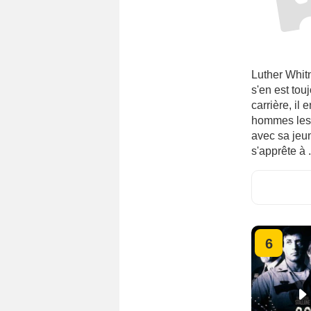
Luther Whit
s'en est tou
carrière, il
hommes les 
avec sa jeun
s'apprête à .
6