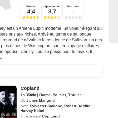
Presse
Spectateurs
Mes amis
4,4
3,7
--
ney est un Arsène Lupin moderne, un voleur élégant qui
jours pris aux riches. Arrivé au terme de sa longue
 entreprend de dévaliser la résidence de Sullivan, un des
plus riches de Washington, parti en voyage d'affaires
e épouse, Christy. Tout se passe pour le mieux. Il
..
Copland
1h 35min
|
Drame
,
Policier
,
Thriller
De
James Mangold
Avec
Sylvester Stallone
,
Robert De Niro
,
Harvey Keitel
Titre original
Cop Land