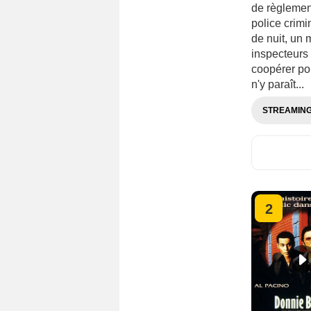
de règlemen
police crimi
de nuit, un 
inspecteurs 
coopérer pou
n'y paraît...
STREAMIN
2