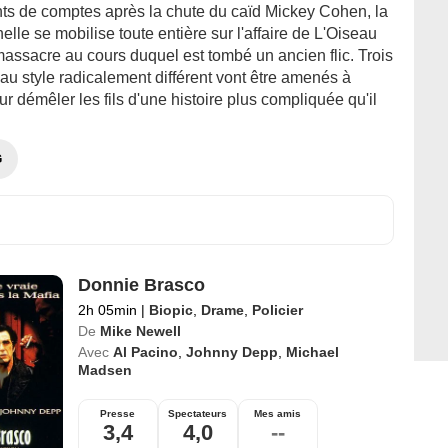
ts de comptes après la chute du caïd Mickey Cohen, la
nelle se mobilise toute entière sur l'affaire de L'Oiseau
massacre au cours duquel est tombé un ancien flic. Trois
au style radicalement différent vont être amenés à
r démêler les fils d'une histoire plus compliquée qu'il
G
Donnie Brasco
2h 05min
|
Biopic
,
Drame
,
Policier
De
Mike Newell
Avec
Al Pacino
,
Johnny Depp
,
Michael
Madsen
Presse
Spectateurs
Mes amis
3,4
4,0
--