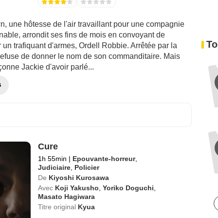
, une hôtesse de l'air travaillant pour une compagnie
nable, arrondit ses fins de mois en convoyant de
To
r un trafiquant d'armes, Ordell Robbie. Arrêtée par la
e refuse de donner le nom de son commanditaire. Mais
onne Jackie d'avoir parlé...
G
Cure
1h 55min
|
Epouvante-horreur
,
Judiciaire
,
Policier
De
Kiyoshi Kurosawa
Avec
Koji Yakusho
,
Yoriko Doguchi
,
Masato Hagiwara
Titre original
Kyua