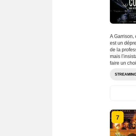
A Garrison, c
est un dépre
de la profes
mais l'insis
faire un choi
STREAMIN
7