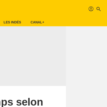
profil
search
LES INDÉS
CANAL+
mps selon