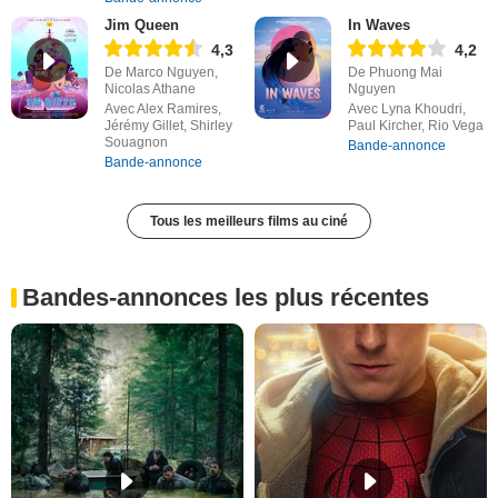
Jim Queen
In Waves
4,3
4,2
De Marco Nguyen,
De Phuong Mai
Nicolas Athane
Nguyen
Avec Alex Ramires,
Avec Lyna Khoudri,
Jérémy Gillet, Shirley
Paul Kircher, Rio Vega
Souagnon
Bande-annonce
Bande-annonce
Tous les meilleurs films au ciné
Bandes-annonces les plus récentes