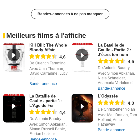
Bandes-annonces à ne pas manquer
Meilleurs films à l'affiche
Kill Bill: The Whole
La Bataille de
Bloody Affair
Gaulle - Partie 2 :
J’écris ton nom
4,6
4,5
De Quentin Tarantino
De Antonin Baudry
Avec Uma Thurman,
David Carradine, Lucy
Avec Simon Abkarian,
Liu
Niels Schneider,
Anamaria Vartolomei
Bande-annonce
Bande-annonce
La Bataille de
L'Odyssée
Gaulle - partie 1 :
4,3
L'Âge de Fer
De Christopher Nolan
4,4
Avec Matt Damon, Tom
De Antonin Baudry
Holland, Anne
Avec Simon Abkarian,
Hathaway
Simon Russell Beale,
Bande-annonce
Florian Lesieur
Bande-annonce