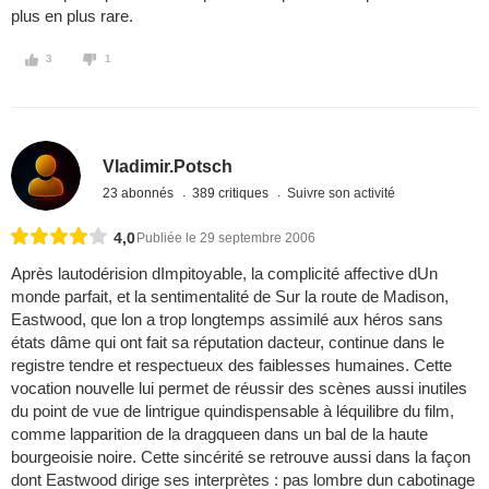
plus en plus rare.
3
1
Vladimir.Potsch
23 abonnés
389 critiques
Suivre son activité
4,0
Publiée le 29 septembre 2006
Après lautodérision dImpitoyable, la complicité affective dUn
monde parfait, et la sentimentalité de Sur la route de Madison,
Eastwood, que lon a trop longtemps assimilé aux héros sans
états dâme qui ont fait sa réputation dacteur, continue dans le
registre tendre et respectueux des faiblesses humaines. Cette
vocation nouvelle lui permet de réussir des scènes aussi inutiles
du point de vue de lintrigue quindispensable à léquilibre du film,
comme lapparition de la dragqueen dans un bal de la haute
bourgeoisie noire. Cette sincérité se retrouve aussi dans la façon
dont Eastwood dirige ses interprètes : pas lombre dun cabotinage