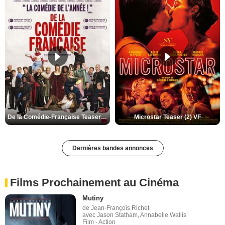
De la Comédie-Française Teaser (3) VF
Microstar Teaser (2) VF
Dernières bandes annonces
Films Prochainement au Cinéma
Mutiny
de Jean-François Richet
avec Jason Statham, Annabelle Wallis
Film - Action