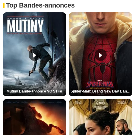
Top Bandes-annonces
Mutiny Bande-annonce VO STFR
Spider-Man: Brand New Day Bande-annonce VO STFR