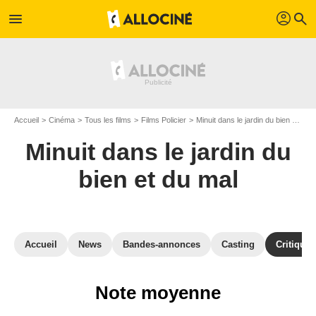
profil
menu
search
Accueil
Cinéma
Tous les films
Films Policier
Minuit dans le jardin du bien et du mal
Minuit dans le jardin du
bien et du mal
Accueil
News
Bandes-annonces
Casting
Critiques
Note moyenne