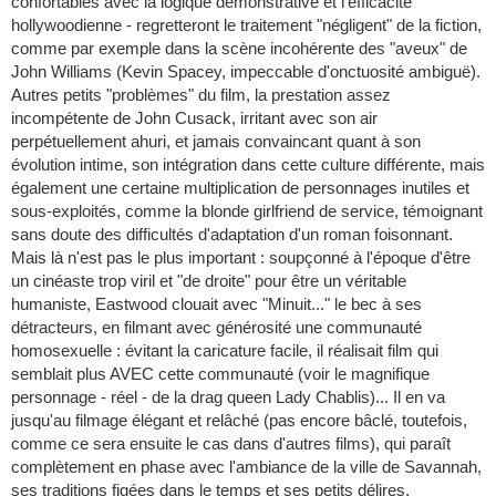
confortables avec la logique démonstrative et l'efficacité
hollywoodienne - regretteront le traitement "négligent" de la fiction,
comme par exemple dans la scène incohérente des "aveux" de
John Williams (Kevin Spacey, impeccable d'onctuosité ambiguë).
Autres petits "problèmes" du film, la prestation assez
incompétente de John Cusack, irritant avec son air
perpétuellement ahuri, et jamais convaincant quant à son
évolution intime, son intégration dans cette culture différente, mais
également une certaine multiplication de personnages inutiles et
sous-exploités, comme la blonde girlfriend de service, témoignant
sans doute des difficultés d'adaptation d'un roman foisonnant.
Mais là n'est pas le plus important : soupçonné à l'époque d'être
un cinéaste trop viril et "de droite" pour être un véritable
humaniste, Eastwood clouait avec "Minuit..." le bec à ses
détracteurs, en filmant avec générosité une communauté
homosexuelle : évitant la caricature facile, il réalisait film qui
semblait plus AVEC cette communauté (voir le magnifique
personnage - réel - de la drag queen Lady Chablis)... Il en va
jusqu'au filmage élégant et relâché (pas encore bâclé, toutefois,
comme ce sera ensuite le cas dans d'autres films), qui paraît
complètement en phase avec l'ambiance de la ville de Savannah,
ses traditions figées dans le temps et ses petits délires.