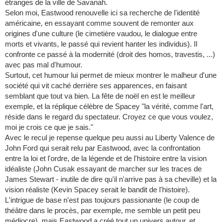
étranges de la ville de Savanah.
Selon moi, Eastwood renouvelle ici sa recherche de l'identité
américaine, en essayant comme souvent de remonter aux
origines d'une culture (le cimetière vaudou, le dialogue entre
morts et vivants, le passé qui revient hanter les individus). Il
confronte ce passé à la modernité (droit des homos, travestis, ...)
avec pas mal d'humour.
Surtout, cet humour lui permet de mieux montrer le malheur d'une
société qui vit caché derrière ses apparences, en faisant
semblant que tout va bien. La fête de noël en est le meilleur
exemple, et la réplique célèbre de Spacey "la vérité, comme l'art,
réside dans le regard du spectateur. Croyez ce que vous voulez,
moi je crois ce que je sais."
Avec le recul je repense quelque peu aussi au Liberty Valence de
John Ford qui serait relu par Eastwood, avec la confrontation
entre la loi et l'ordre, de la légende et de l'histoire entre la vision
idéaliste (John Cusak essayant de marcher sur les traces de
James Stewart - inutile de dire qu'il n'arrive pas à sa cheville) et la
vision réaliste (Kevin Spacey serait le bandit de l'histoire).
L'intrigue de base n'est pas toujours passionante (le coup de
théâtre dans le procès, par exemple, me semble un petit peu
médiocre), mais Eastwood a créé tout un univers autour, et