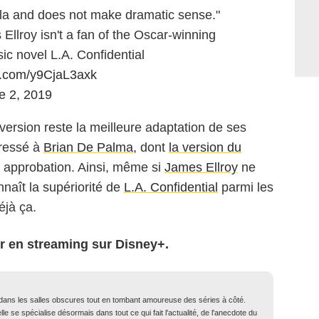
tilla and does not make dramatic sense."
 Ellroy isn't a fan of the Oscar-winning
sic novel L.A. Confidential
er.com/y9CjaL3axk
e 2, 2019
 version reste la meilleure adaptation de ses
dressé à
Brian De Palma
, dont
la version du
 approbation. Ainsi, même si
James Ellroy
ne
nnaît la supériorité de
L.A. Confidential
parmi les
éjà ça.
er en streaming sur Disney+.
dans les salles obscures tout en tombant amoureuse des séries à côté.
elle se spécialise désormais dans tout ce qui fait l'actualité, de l'anecdote du