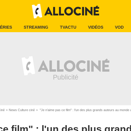
ÉRIES
STREAMING
TVACTU
VIDÉOS
VOD
Ciné
News Culture ciné
"Je n’aime pas ce film" : l'un des plus grands auteurs au monde a renié cet
e film" : l'un des plus gran