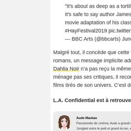
"It's about as deep as a tor
It's safe to say author James
movie adaptation of his clas
#HayFestival2019
pic.twitt
— BBC Arts (@bbcarts)
Jun
Malgré tout, il concède que cette
romans, un message implicite a
Dahlia Noir
n’a pas reçu la même
ménage pas ses critiques, il reco
films tirés de son univers. C’est d
L.A. Confidential est à retrouv
Aude Mackau
Passionnée de cinéma, Aude a grandi 
Jonglant entre le petit et grand écran, 