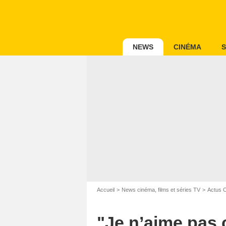
NEWS
CINÉMA
S
Accueil
News cinéma, films et séries TV
Actus 
"Je n’aime pas c