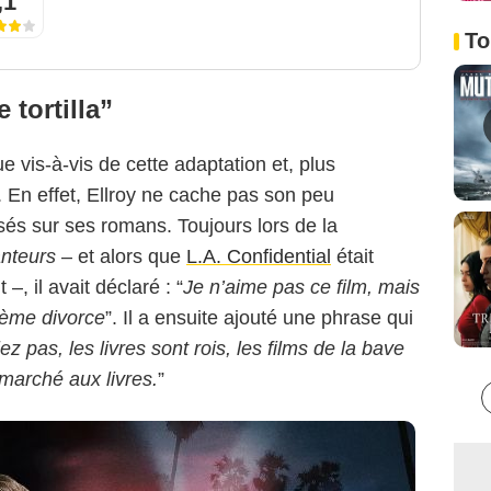
,1
To
tortilla”
Warner Bros.
que vis-à-vis de cette adaptation et, plus
 En effet, Ellroy ne cache pas son peu
sés sur ses romans. Toujours lors de la
nteurs
– et alors que
L.A. Confidential
était
 il avait déclaré : “
Je n’aime pas ce film, mais
ième divorce
”. Il a ensuite ajouté une phrase qui
ez pas, les livres sont rois, les films de la bave
marché aux livres.
”