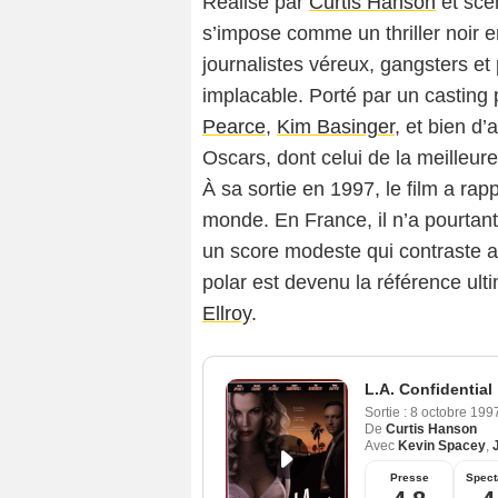
Réalisé par
Curtis Hanson
et scé
s’impose comme un thriller noir 
journalistes véreux, gangsters e
implacable. Porté par un casting 
Pearce
,
Kim Basinger
, et bien d
Oscars, dont celui de la meilleur
À sa sortie en 1997, le film a rap
monde. En France, il n’a pourtan
un score modeste qui contraste 
polar est devenu la référence ul
Ellroy
.
L.A. Confidential
Sortie :
8 octobre 199
De
Curtis Hanson
Avec
Kevin Spacey
,
Presse
Spect