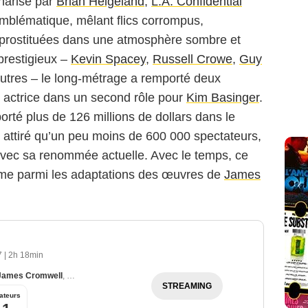
narisé par
Brian Helgeland
,
L.A. Confidential
emblématique, mêlant flics corrompus,
t prostituées dans une atmosphère sombre et
prestigieux –
Kevin Spacey
,
Russell Crowe
,
Guy
’autres – le long-métrage a remporté deux
e actrice dans un second rôle pour
Kim Basinger
.
porté plus de 126 millions de dollars dans le
t attiré qu’un peu moins de 600 000 spectateurs,
avec sa renommée actuelle. Avec le temps, ce
time parmi les adaptations des œuvres de
James
7
|
2h 18min
James Cromwell
,
Russell Crowe
STREAMING
ateurs