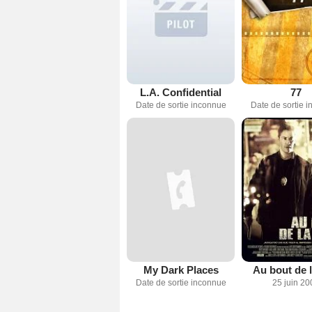
L.A. Confidential
77
Date de sortie inconnue
Date de sortie 
My Dark Places
Au bout de l
Date de sortie inconnue
25 juin 20