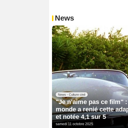
News
News - Culture ciné
"Je n’aime pas ce film" 
monde a renié cette ada
et notée 4,1 sur 5
samedi 11 octobre 2025