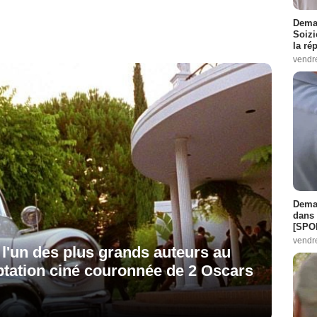
Demai
Soizi
la ré
vendr
Demai
dans 
[SPO
vendr
: l'un des plus grands auteurs au
ptation ciné couronnée de 2 Oscars