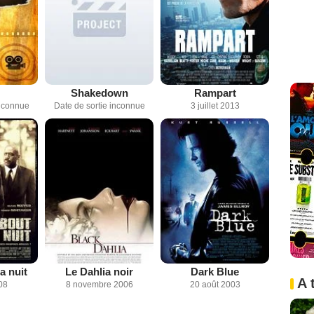
Shakedown
Rampart
inconnue
Date de sortie inconnue
3 juillet 2013
a nuit
Le Dahlia noir
Dark Blue
A 
08
8 novembre 2006
20 août 2003