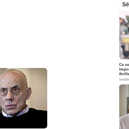
Sé
Ce so
Impos
thrill
vendr