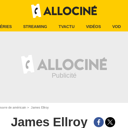
ÉRIES
STREAMING
TVACTU
VIDÉOS
VOD
oeuvre de américain
James Ellroy
James Ellroy