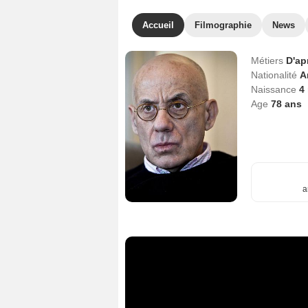
Accueil
Filmographie
News
Métiers
D'ap
Nationalité
A
Naissance
4
Age
78
ans
a