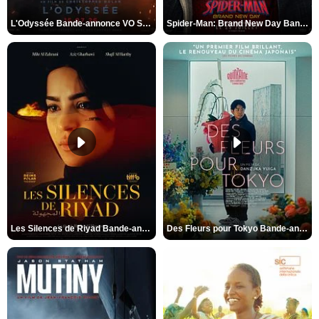
L'Odyssée Bande-annonce VO STFR
Spider-Man: Brand New Day Bande-annonce VO STFR
Les Silences de Riyad Bande-annonce VO STFR
Des Fleurs pour Tokyo Bande-annonce VO STFR