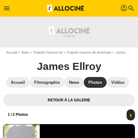
profil
menu
search
Accueil
Stars
D'après l'oeuvre de
D'après l'oeuvre de américain
James Ellroy
James Ellroy
Accueil
Filmographie
News
Photos
Vidéos
RETOUR À LA GALERIE
1
/ 2 Photos