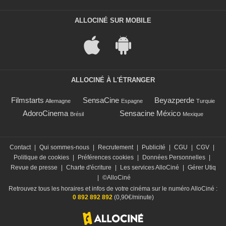
ALLOCINÉ SUR MOBILE
ALLOCINÉ À L'ÉTRANGER
Filmstarts
SensaCine
Beyazperde
Allemagne
Espagne
Turquie
AdoroCinema
Sensacine México
Brésil
Mexique
Contact
|
Qui sommes-nous
|
Recrutement
|
Publicité
|
CGU
|
CGV
|
Politique de cookies
|
Préférences cookies
|
Données Personnelles
|
Revue de presse
|
Charte d'écriture
|
Les services AlloCiné
|
Gérer Utiq
|
©AlloCiné
Retrouvez tous les horaires et infos de votre cinéma sur le numéro AlloCiné :
0 892 892 892
(0,90€/minute)