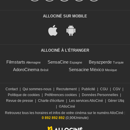
ALLOCINÉ SUR MOBILE
ALLOCINÉ À L'ÉTRANGER
Filmstarts
SensaCine
Beyazperde
Allemagne
Espagne
Turquie
AdoroCinema
Sensacine México
Brésil
Mexique
Contact
|
Qui sommes-nous
|
Recrutement
|
Publicité
|
CGU
|
CGV
|
Politique de cookies
|
Préférences cookies
|
Données Personnelles
|
Revue de presse
|
Charte d'écriture
|
Les services AlloCiné
|
Gérer Utiq
|
©AlloCiné
Retrouvez tous les horaires et infos de votre cinéma sur le numéro AlloCiné :
0 892 892 892
(0,90€/minute)