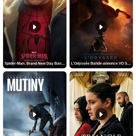
Spider-Man: Brand New Day Bande-annonce VO STFR
L'Odyssée Bande-annonce VO STFR