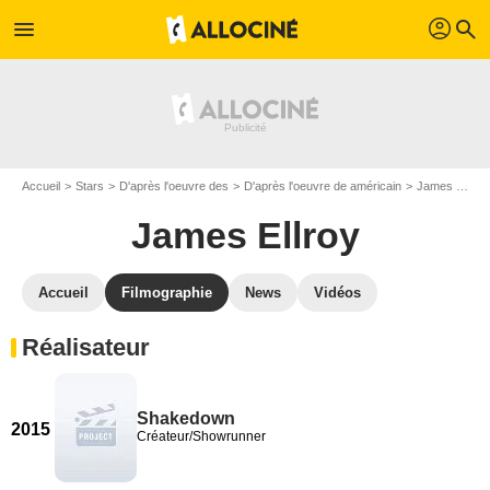
profil
menu
search
Accueil
Stars
D'après l'oeuvre des
D'après l'oeuvre de américain
James Ellroy
James Ellroy
Accueil
Filmographie
News
Vidéos
Réalisateur
Shakedown
2015
Créateur/Showrunner