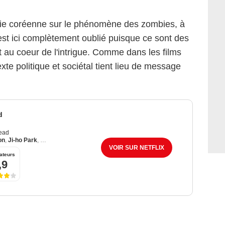
rie coréenne sur le phénomène des zombies, à
 est ici complètement oublié puisque ce sont des
t au coeur de l'intrigue. Comme dans les films
exte politique et sociétal tient lieu de message
d
Dead
on
,
Ji-ho Park
,
Yi-Hyun Cho
VOIR SUR NETFLIX
ateurs
,9