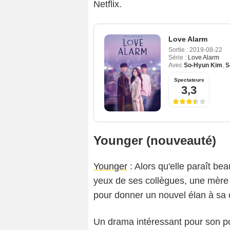
Netflix.
Love Alarm
Sortie :
2019-08-22
Série :
Love Alarm
Avec
So-Hyun Kim
,
S
Spectateurs
3,3
Younger (nouveauté)
Younger
: Alors qu'elle paraît be
yeux de ses collègues, une mère cé
pour donner un nouvel élan à sa c
Un drama intéressant pour son po