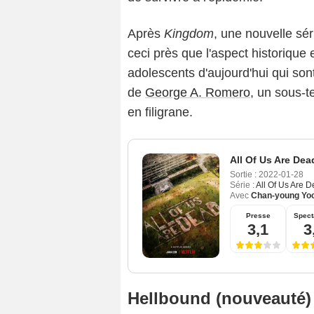
Après
Kingdom
, une nouvelle sé
ceci près que l'aspect historique
adolescents d'aujourd'hui qui son
de
George A. Romero
, un sous-t
en filigrane.
All Of Us Are Dea
Sortie :
2022-01-28
Série :
All Of Us Are 
Avec
Chan-young Yo
Presse
Spect
3,1
3
Hellbound (nouveauté)