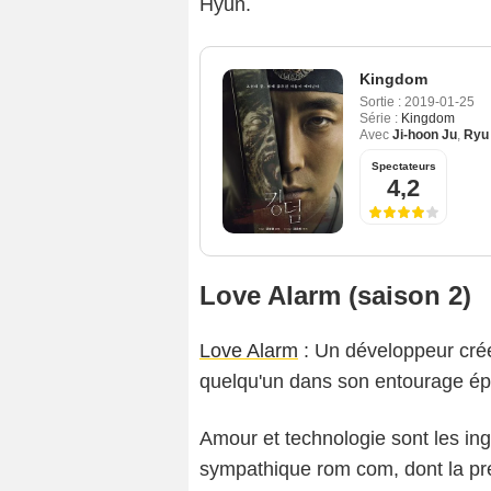
Hyun.
Kingdom
Sortie :
2019-01-25
Série :
Kingdom
Avec
Ji-hoon Ju
,
Ryu
Spectateurs
4,2
Love Alarm (saison 2)
Love Alarm
: Un développeur crée u
quelqu'un dans son entourage ép
Amour et technologie sont les ing
sympathique rom com, dont la pre