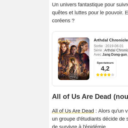
Un univers fantastique pour suiv
quêtes et luttes pour le pouvoir. Et
coréens ?
Arthdal Chronicl
Sortie :
2019-06-01
Série :
Arthdal Chroni
Avec
Jang Dong-gun
Spectateurs
4,2
All of Us Are Dead (no
All of Us Are Dead
: Alors qu'un 
un groupe d'étudiants décide de s
de survivre à l'épidémie.