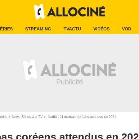
ÉRIES
STREAMING
TVACTU
VIDÉOS
VOD
Netflix
éries
News Séries à la TV
Netflix : 11 dramas coréens attendus en 2021
amas coréens attendus en 20