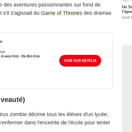
re des aventures passionnantes sur fond de
Un Si
l’épi
 s'il s'agissait du
Game of Thrones
des dramas
jeudi 
es
cles
,
Ji-won Kim
,
Ok-Bin Kim
VOIR SUR NETFLIX
uveauté)
virus zombie décime tous les élèves d'un lycée,
'enfermer dans l'enceinte de l'école pour tenter