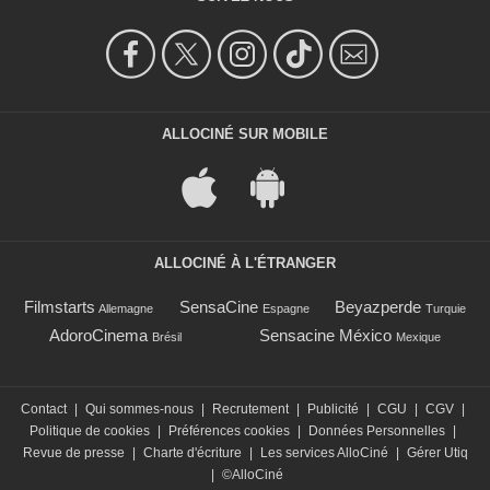
ALLOCINÉ SUR MOBILE
ALLOCINÉ À L'ÉTRANGER
Filmstarts
SensaCine
Beyazperde
Allemagne
Espagne
Turquie
AdoroCinema
Sensacine México
Brésil
Mexique
Contact
|
Qui sommes-nous
|
Recrutement
|
Publicité
|
CGU
|
CGV
|
Politique de cookies
|
Préférences cookies
|
Données Personnelles
|
Revue de presse
|
Charte d'écriture
|
Les services AlloCiné
|
Gérer Utiq
|
©AlloCiné