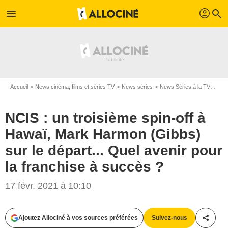
profil
menu
search
Accueil
News cinéma, films et séries TV
News séries
News Séries à la TV
NCIS
NCIS : un troisième spin-off à
Hawaï, Mark Harmon (Gibbs)
sur le départ... Quel avenir pour
la franchise à succès ?
17 févr. 2021 à 10:10
Monty Brinton/CBS
Ajoutez Allociné à vos sources préférées
Suivez-nous
Partag