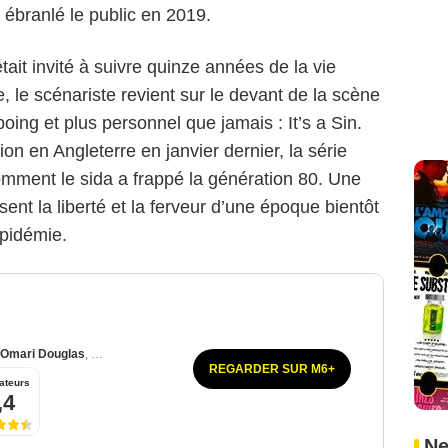
 ébranlé le public en 2019.
ait invité à suivre quinze années de la vie
, le scénariste revient sur le devant de la scène
ing et plus personnel que jamais : It’s a Sin.
on en Angleterre en janvier dernier, la série
mment le sida a frappé la génération 80. Une
ent la liberté et la ferveur d’une époque bientôt
épidémie.
Omari Douglas
,
Callum Scott Howells
REGARDER SUR M6+
ateurs
,4
Ne