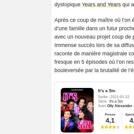
dystopique
Years and Years
qui a
Après ce coup de maître où l’on ét
d’une famille dans un futur proche
avec un nouveau projet coup de po
Immense succès lors de sa diffusi
raconte de manière magistrale co
fresque en 5 épisodes où l’on ress
bouleversée par la brutalité de l’
It's a Sin
Sortie :
2021-01-22
Série :
It's a Sin
Avec
Olly Alexander
,
Presse
Spect
4,1
4