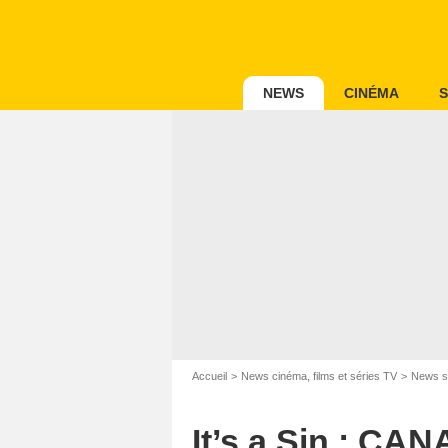
NEWS
CINÉMA
S
Accueil
News cinéma, films et séries TV
News s
It’s a Sin : CAN