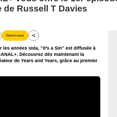
e de Russell T Davies
Suivez-nous
Partager cet article
r les années sida, "It’s a Sin" est diffusée à
r CANAL+. Découvrez dès maintenant la
éateur de Years and Years, grâce au premier