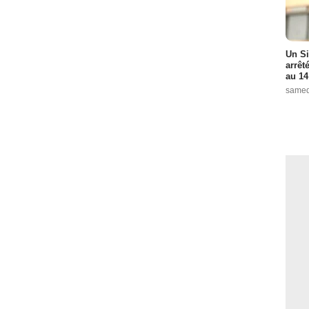
Un Si
arrêt
au 14
samed