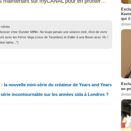
s maintenant sur myCANAL pour en profiter
…
Exclu
Kevin
qui i
diman
-séries
it bosser chez Dunder Mifflin. Ne loupe jamais une séance ciné, rêve de vivre
horé avec les fréros Vega (ceux de Tarantino) et d'aller à une Boum avec Vic !
ion latine...")
Exclu
 la nouvelle mini-série du créateur de Years and Years
en pr
 série incontournable sur les années sida à Londres ?
diman