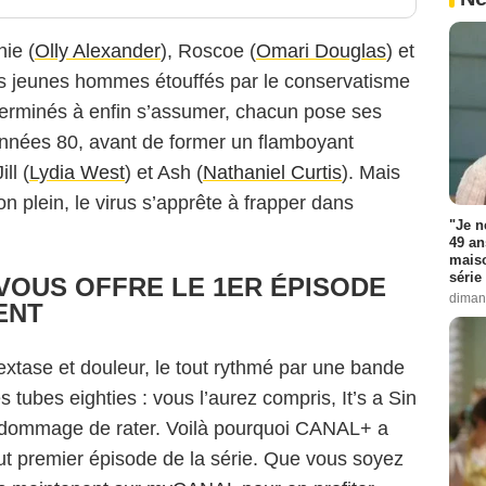
hie (
Olly Alexander
), Roscoe (
Omari Douglas
) et
ois jeunes hommes étouffés par le conservatisme
éterminés à enfin s’assumer, chacun pose ses
années 80, avant de former un flamboyant
ll (
Lydia West
) et Ash (
Nathaniel Curtis
). Mais
 plein, le virus s’apprête à frapper dans
"Je n
49 an
maiso
série 
L VOUS OFFRE LE 1ER ÉPISODE
diman
ENT
 extase et douleur, le tout rythmé par une bande
 tubes eighties : vous l’aurez compris, It’s a Sin
ait dommage de rater. Voilà pourquoi CANAL+ a
out premier épisode de la série. Que vous soyez