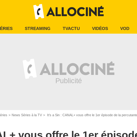
ÉRIES
STREAMING
TVACTU
VIDÉOS
VOD
éries
News Séries à la TV
It’s a Sin : CANAL+ vous offre le 1er épisode de la percutant
AL+ vous offre le 1er épisod