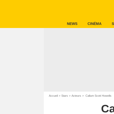
NEWS
CINÉMA
S
Accueil
Stars
Acteurs
Callum Scott Howells
Ca