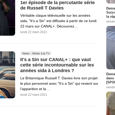
1er épisode de la percutante série
de Russell T Davies
Demai
Soizi
Véritable claque télévisuelle sur les années
la ré
sida, "It’s a Sin" est diffusée à partir de ce lundi
vendr
22 mars sur CANAL+. Découvrez…
lundi 22 mars 2021
News - Séries à la TV
It's a Sin sur CANAL+ : que vaut
cette série incontournable sur les
années sida à Londres ?
Demai
Le Britannique Russell T. Davies livre son projet
dans 
[SPO
le plus personnel avec "It's a Sin" qui revient sur
vendr
l'apparition et la…
lundi 22 mars 2021