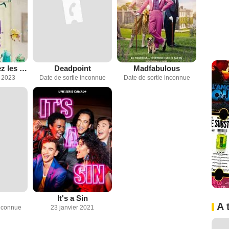
Bienvenue chez les Mouche
Deadpoint
Madfabulous
 2023
Date de sortie inconnue
Date de sortie inconnue
It's a Sin
A 
inconnue
23 janvier 2021